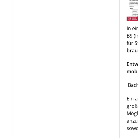
In e
BS (
für 
brau
Entw
mobi
Bach
Ein 
groß
Mögl
anzu
sowo