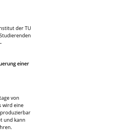
stitut der TU
n Studierenden
-
uerung einer
ntage von
 wird eine
eproduzierbar
et und kann
hren.