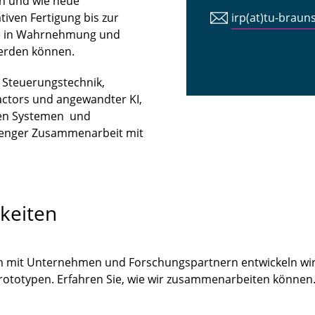
n und wie neue
iven Fertigung bis zur
irp(at)tu-braun
tte in Wahrnehmung und
erden können.
n Steuerungstechnik,
ctors und angewandter KI,
len Systemen und
 enger Zusammenarbeit mit
keiten
m mit Unternehmen und Forschungspartnern entwickeln wir
Prototypen. Erfahren Sie, wie wir zusammenarbeiten könne