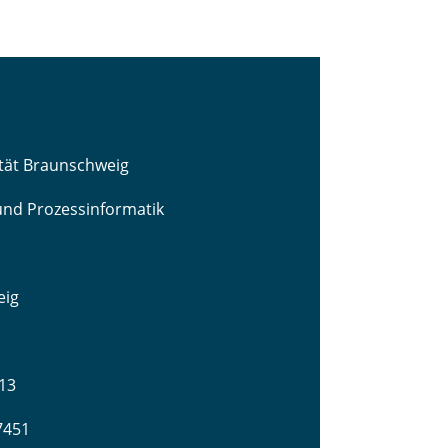
ität Braunschweig
 und Prozessinformatik
eig
13
-7451