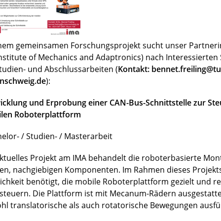
inem gemeinsamen Forschungsprojekt sucht unser Partnerin
Institute of Mechanics and Adaptronics) nach Interessierte
Studien- und Abschlussarbeiten (
Kontakt: bennet.freiling@tu
nschweig.de
):
icklung und Erprobung einer CAN-Bus-Schnittstelle zur Ste
len Roboterplattform
elor- / Studien- / Masterarbeit
aktuelles Projekt am IMA behandelt die roboterbasierte Mo
en, nachgiebigen Komponenten. Im Rahmen dieses Projekts
ichkeit benötigt, die mobile Roboterplattform gezielt und r
steuern. Die Plattform ist mit Mecanum-Rädern ausgestatt
hl translatorische als auch rotatorische Bewegungen ausfü