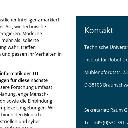
licher Intelligenz markiert
r Art, wie technische
Kontakt
teragieren. Moderne
mehr als isolierte
ng wahr, treffen
Technische Univers
 und passen ihr Verhalten in
Institut für Robotik
Mühlenpfordtstr. 23
sinformatik der TU
gen für diese nächste
D-38106 Braunschw
sere Forschung umfasst
lanung, enge Mensch-
ion sowie die Einbindung
komplexe Umgebungen. Wir
Sekretariat: Raum G
schinen den Mensch
striellen und cyber-
Tel.: +49 (0)531 391