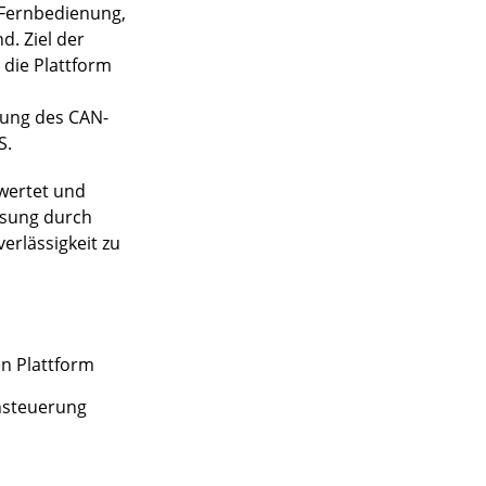
e Fernbedienung,
. Ziel der
 die Plattform
zung des CAN-
S.
ewertet und
ösung durch
erlässigkeit zu
n Plattform
nsteuerung