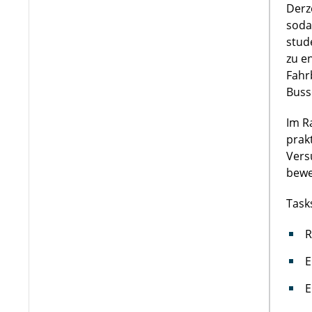
Derz
soda
stud
zu e
Fahr
Buss
Im R
prak
Vers
bewe
Task
R
E
E