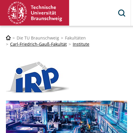
Die TU Braunschweig
Fakultäten
Carl-Friedrich-Gauß-Fakultät
Institute