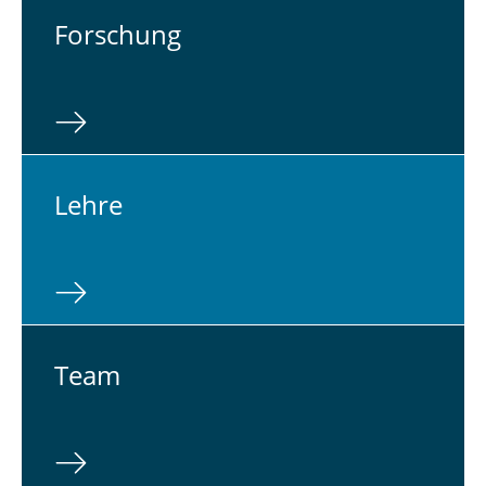
For­schung
Lehre
Team