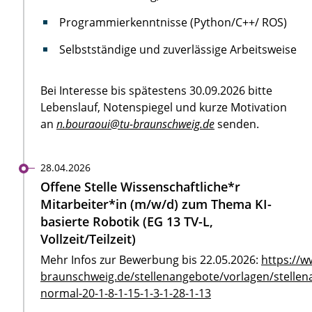
Programmierkenntnisse (Python/C++/ ROS)
Selbstständige und zuverlässige Arbeitsweise
Bei Interesse bis spätestens 30.09.2026 bitte
Lebenslauf, Notenspiegel und kurze Motivation
an
n.bouraoui@tu-braunschweig.de
senden.
28.04.2026
Offene Stelle Wissenschaftliche*r
Mitarbeiter*in (m/w/d) zum Thema KI-
basierte Robotik (EG 13 TV-L,
Vollzeit/Teilzeit)
Mehr Infos zur Bewerbung bis 22.05.2026:
https://w
braunschweig.de/stellenangebote/vorlagen/stellen
normal-20-1-8-1-15-1-3-1-28-1-13