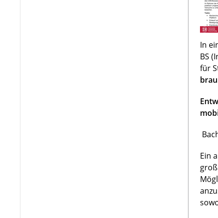
In e
BS (
für 
brau
Entw
mobi
Bach
Ein 
groß
Mögl
anzu
sowo