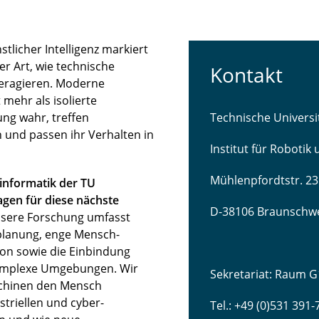
licher Intelligenz markiert
r Art, wie technische
Kontakt
teragieren. Moderne
mehr als isolierte
ng wahr, treffen
Technische Univers
 und passen ihr Verhalten in
Institut für Robotik
Mühlenpfordtstr. 23
sinformatik der TU
gen für diese nächste
D-38106 Braunschw
sere Forschung umfasst
lanung, enge Mensch-
ion sowie die Einbindung
komplexe Umgebungen. Wir
Sekretariat: Raum G
schinen den Mensch
striellen und cyber-
Tel.: +49 (0)531 391