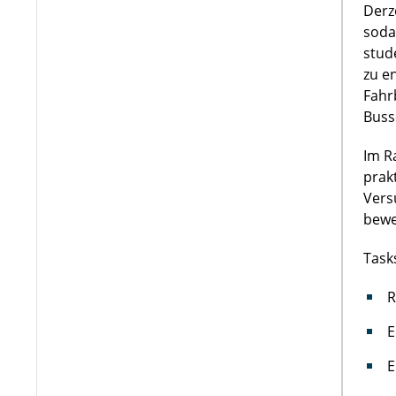
Derz
soda
stud
zu e
Fahr
Buss
Im R
prak
Vers
bewe
Task
R
E
E