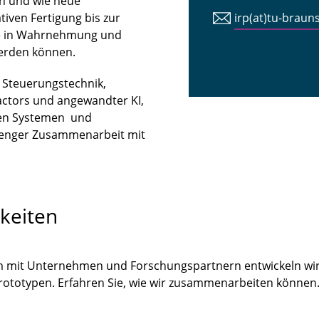
n und wie neue
iven Fertigung bis zur
irp(at)tu-braun
tte in Wahrnehmung und
erden können.
n Steuerungstechnik,
ctors und angewandter KI,
len Systemen und
 enger Zusammenarbeit mit
keiten
m mit Unternehmen und Forschungspartnern entwickeln wir
Prototypen. Erfahren Sie, wie wir zusammenarbeiten könne