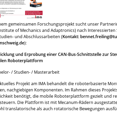
inem gemeinsamen Forschungsprojekt sucht unser Partnerin
Institute of Mechanics and Adaptronics) nach Interessierte
Studien- und Abschlussarbeiten (
Kontakt: bennet.freiling@tu
nschweig.de
):
icklung und Erprobung einer CAN-Bus-Schnittstelle zur Ste
len Roboterplattform
elor- / Studien- / Masterarbeit
aktuelles Projekt am IMA behandelt die roboterbasierte Mo
en, nachgiebigen Komponenten. Im Rahmen dieses Projekts
ichkeit benötigt, die mobile Roboterplattform gezielt und r
steuern. Die Plattform ist mit Mecanum-Rädern ausgestatt
hl translatorische als auch rotatorische Bewegungen ausfü