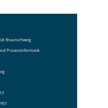
ität Braunschweig
 und Prozessinformatik
eig
13
-7451