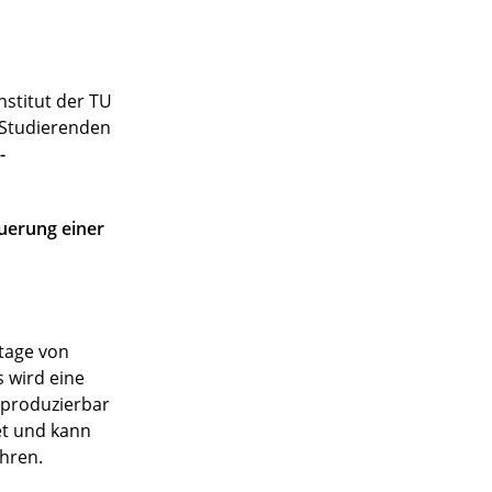
stitut der TU
n Studierenden
-
uerung einer
ntage von
 wird eine
eproduzierbar
et und kann
hren.