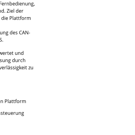
e Fernbedienung,
. Ziel der
 die Plattform
zung des CAN-
S.
ewertet und
ösung durch
erlässigkeit zu
n Plattform
nsteuerung