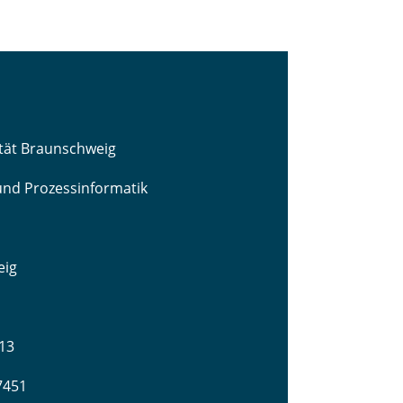
ität Braunschweig
 und Prozessinformatik
eig
13
-7451