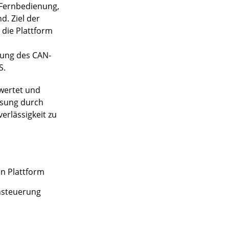
e Fernbedienung,
. Ziel der
 die Plattform
zung des CAN-
S.
ewertet und
ösung durch
erlässigkeit zu
n Plattform
nsteuerung