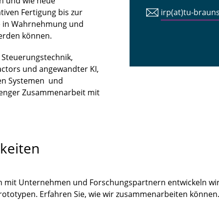
n und wie neue
iven Fertigung bis zur
irp(at)tu-braun
tte in Wahrnehmung und
erden können.
n Steuerungstechnik,
ctors und angewandter KI,
len Systemen und
 enger Zusammenarbeit mit
keiten
m mit Unternehmen und Forschungspartnern entwickeln wir
Prototypen. Erfahren Sie, wie wir zusammenarbeiten könne