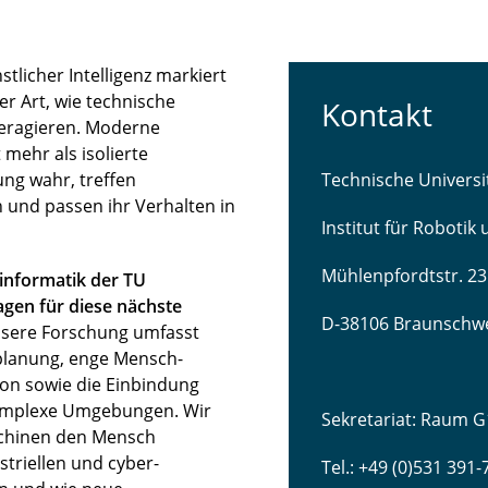
licher Intelligenz markiert
r Art, wie technische
Kontakt
teragieren. Moderne
mehr als isolierte
ng wahr, treffen
Technische Univers
 und passen ihr Verhalten in
Institut für Robotik
Mühlenpfordtstr. 23
sinformatik der TU
gen für diese nächste
D-38106 Braunschw
sere Forschung umfasst
lanung, enge Mensch-
ion sowie die Einbindung
komplexe Umgebungen. Wir
Sekretariat: Raum G
schinen den Mensch
striellen und cyber-
Tel.: +49 (0)531 391