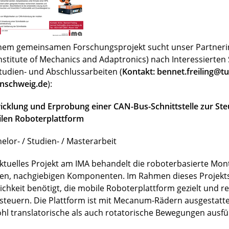
inem gemeinsamen Forschungsprojekt sucht unser Partnerin
Institute of Mechanics and Adaptronics) nach Interessierte
Studien- und Abschlussarbeiten (
Kontakt: bennet.freiling@tu
nschweig.de
):
icklung und Erprobung einer CAN-Bus-Schnittstelle zur Ste
len Roboterplattform
elor- / Studien- / Masterarbeit
aktuelles Projekt am IMA behandelt die roboterbasierte Mo
en, nachgiebigen Komponenten. Im Rahmen dieses Projekts
ichkeit benötigt, die mobile Roboterplattform gezielt und r
steuern. Die Plattform ist mit Mecanum-Rädern ausgestatt
hl translatorische als auch rotatorische Bewegungen ausfü