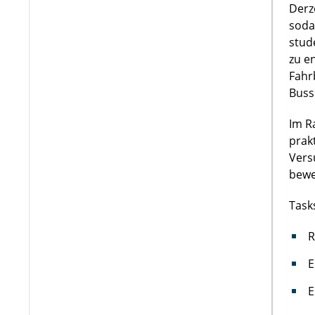
Derz
soda
stud
zu e
Fahr
Buss
Im R
prak
Vers
bewe
Task
R
E
E