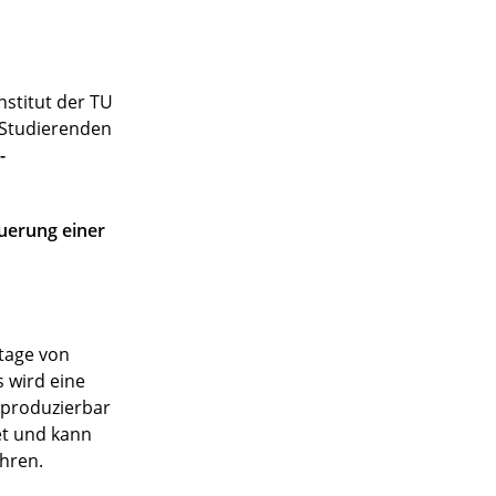
stitut der TU
n Studierenden
-
uerung einer
ntage von
 wird eine
eproduzierbar
et und kann
hren.