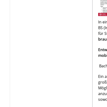
In e
BS (
für 
brau
Entw
mobi
Bach
Ein 
groß
Mögl
anzu
sowo