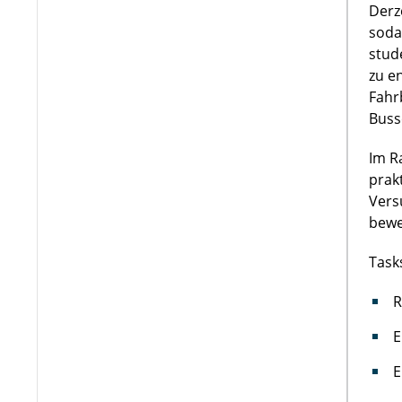
Derz
soda
stud
zu e
Fahr
Buss
Im R
prak
Vers
bewe
Task
R
E
E