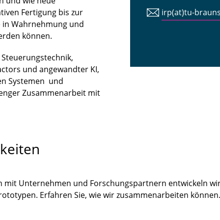
n und wie neue
iven Fertigung bis zur
irp(at)tu-braun
tte in Wahrnehmung und
erden können.
n Steuerungstechnik,
ctors und angewandter KI,
len Systemen und
 enger Zusammenarbeit mit
keiten
m mit Unternehmen und Forschungspartnern entwickeln wir
Prototypen. Erfahren Sie, wie wir zusammenarbeiten könne