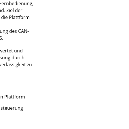
e Fernbedienung,
. Ziel der
 die Plattform
zung des CAN-
S.
ewertet und
ösung durch
erlässigkeit zu
n Plattform
nsteuerung