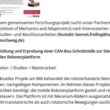
inem gemeinsamen Forschungsprojekt sucht unser Partnerin
Institute of Mechanics and Adaptronics) nach Interessierte
Studien- und Abschlussarbeiten (
Kontakt: bennet.freiling@tu
nschweig.de
):
icklung und Erprobung einer CAN-Bus-Schnittstelle zur Ste
len Roboterplattform
elor- / Studien- / Masterarbeit
aktuelles Projekt am IMA behandelt die roboterbasierte Mo
en, nachgiebigen Komponenten. Im Rahmen dieses Projekts
ichkeit benötigt, die mobile Roboterplattform gezielt und r
steuern. Die Plattform ist mit Mecanum-Rädern ausgestatt
hl translatorische als auch rotatorische Bewegungen ausfü