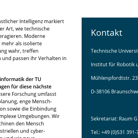
licher Intelligenz markiert
r Art, wie technische
Kontakt
teragieren. Moderne
mehr als isolierte
ng wahr, treffen
Technische Univers
 und passen ihr Verhalten in
Institut für Robotik
Mühlenpfordtstr. 23
sinformatik der TU
gen für diese nächste
D-38106 Braunschw
sere Forschung umfasst
lanung, enge Mensch-
ion sowie die Einbindung
komplexe Umgebungen. Wir
Sekretariat: Raum G
schinen den Mensch
striellen und cyber-
Tel.: +49 (0)531 391