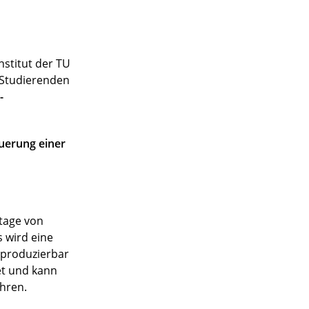
stitut der TU
n Studierenden
-
uerung einer
ntage von
 wird eine
eproduzierbar
et und kann
hren.