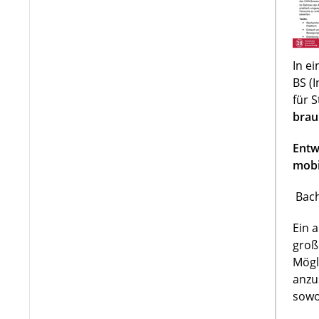
In e
BS (
für 
brau
Entw
mobi
Bach
Ein 
groß
Mögl
anzu
sowo