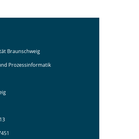
ität Braunschweig
 und Prozessinformatik
eig
13
-7451