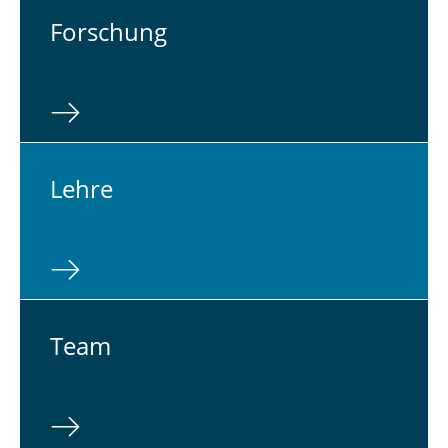
For­schung
Lehre
Team