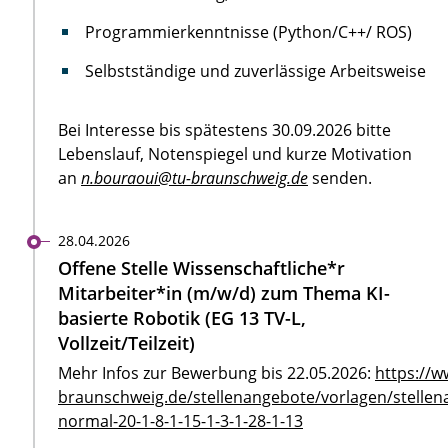
Programmierkenntnisse (Python/C++/ ROS)
Selbstständige und zuverlässige Arbeitsweise
Bei Interesse bis spätestens 30.09.2026 bitte
Lebenslauf, Notenspiegel und kurze Motivation
an
n.bouraoui@tu-braunschweig.de
senden.
28.04.2026
Offene Stelle Wissenschaftliche*r
Mitarbeiter*in (m/w/d) zum Thema KI-
basierte Robotik (EG 13 TV-L,
Vollzeit/Teilzeit)
Mehr Infos zur Bewerbung bis 22.05.2026:
https://w
braunschweig.de/stellenangebote/vorlagen/stellen
normal-20-1-8-1-15-1-3-1-28-1-13