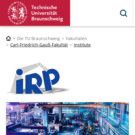
Die TU Braunschweig
Fakultäten
Carl-Friedrich-Gauß-Fakultät
Institute