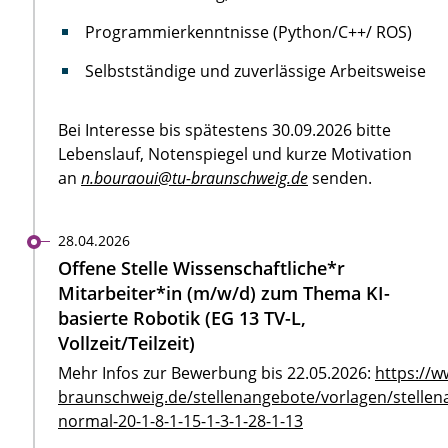
Programmierkenntnisse (Python/C++/ ROS)
Selbstständige und zuverlässige Arbeitsweise
Bei Interesse bis spätestens 30.09.2026 bitte
Lebenslauf, Notenspiegel und kurze Motivation
an
n.bouraoui@tu-braunschweig.de
senden.
28.04.2026
Offene Stelle Wissenschaftliche*r
Mitarbeiter*in (m/w/d) zum Thema KI-
basierte Robotik (EG 13 TV-L,
Vollzeit/Teilzeit)
Mehr Infos zur Bewerbung bis 22.05.2026:
https://w
braunschweig.de/stellenangebote/vorlagen/stellen
normal-20-1-8-1-15-1-3-1-28-1-13