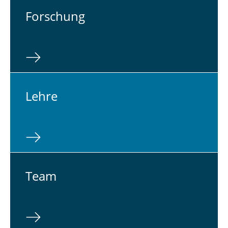
For­schung
Lehre
Team