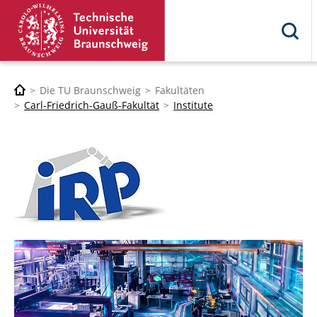
Die TU Braunschweig
Fakultäten
Carl-Friedrich-Gauß-Fakultät
Institute