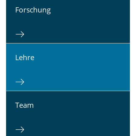
For­schung
Lehre
Team