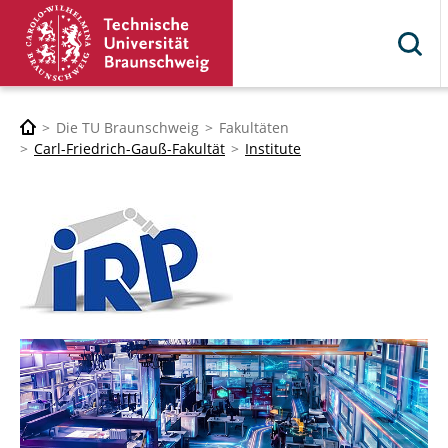
Die TU Braunschweig
Fakultäten
Carl-Friedrich-Gauß-Fakultät
Institute