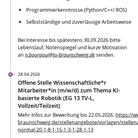
Programmierkenntnisse (Python/C++/ ROS)
Selbstständige und zuverlässige Arbeitsweise
Bei Interesse bis spätestens 30.09.2026 bitte
Lebenslauf, Notenspiegel und kurze Motivation
an
n.bouraoui@tu-braunschweig.de
senden.
28.04.2026
Offene Stelle Wissenschaftliche*r
Mitarbeiter*in (m/w/d) zum Thema KI-
basierte Robotik (EG 13 TV-L,
Vollzeit/Teilzeit)
Mehr Infos zur Bewerbung bis 22.05.2026:
https://w
braunschweig.de/stellenangebote/vorlagen/stellen
normal-20-1-8-1-15-1-3-1-28-1-13