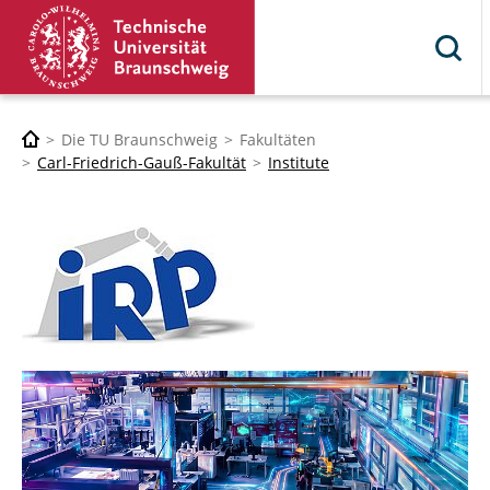
Die TU Braunschweig
Fakultäten
Carl-Friedrich-Gauß-Fakultät
Institute