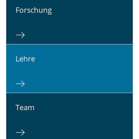
For­schung
Lehre
Team