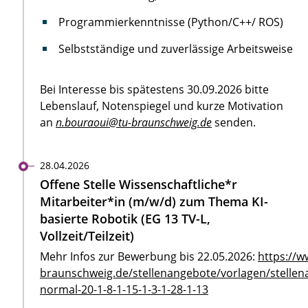
Programmierkenntnisse (Python/C++/ ROS)
Selbstständige und zuverlässige Arbeitsweise
Bei Interesse bis spätestens 30.09.2026 bitte
Lebenslauf, Notenspiegel und kurze Motivation
an
n.bouraoui@tu-braunschweig.de
senden.
28.04.2026
Offene Stelle Wissenschaftliche*r
Mitarbeiter*in (m/w/d) zum Thema KI-
basierte Robotik (EG 13 TV-L,
Vollzeit/Teilzeit)
Mehr Infos zur Bewerbung bis 22.05.2026:
https://w
braunschweig.de/stellenangebote/vorlagen/stellen
normal-20-1-8-1-15-1-3-1-28-1-13