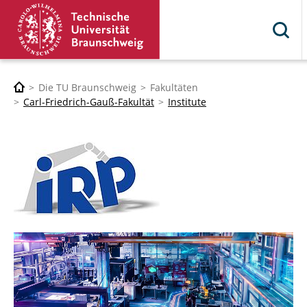
Die TU Braunschweig
Fakultäten
Carl-Friedrich-Gauß-Fakultät
Institute