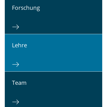
For­schung
Lehre
Team