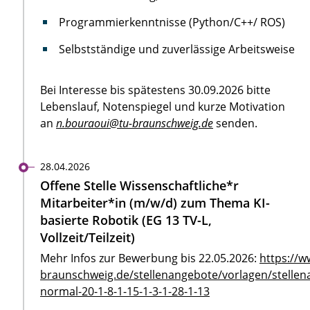
Programmierkenntnisse (Python/C++/ ROS)
Selbstständige und zuverlässige Arbeitsweise
Bei Interesse bis spätestens 30.09.2026 bitte
Lebenslauf, Notenspiegel und kurze Motivation
an
n.bouraoui@tu-braunschweig.de
senden.
28.04.2026
Offene Stelle Wissenschaftliche*r
Mitarbeiter*in (m/w/d) zum Thema KI-
basierte Robotik (EG 13 TV-L,
Vollzeit/Teilzeit)
Mehr Infos zur Bewerbung bis 22.05.2026:
https://w
braunschweig.de/stellenangebote/vorlagen/stellen
normal-20-1-8-1-15-1-3-1-28-1-13