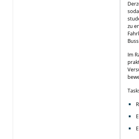
Derz
soda
stud
zu e
Fahr
Buss
Im R
prak
Vers
bewe
Task
R
E
E