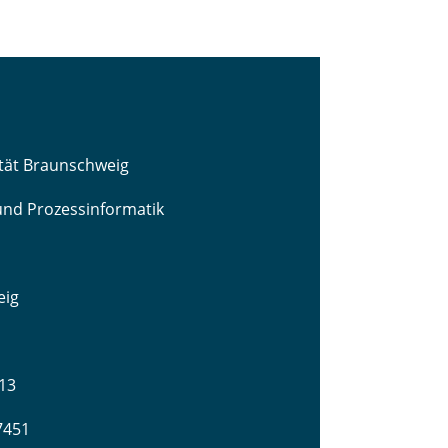
ität Braunschweig
 und Prozessinformatik
eig
13
-7451