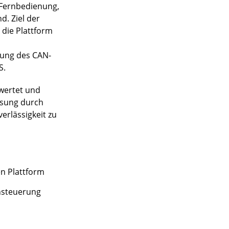
e Fernbedienung,
. Ziel der
 die Plattform
zung des CAN-
S.
ewertet und
ösung durch
erlässigkeit zu
n Plattform
nsteuerung