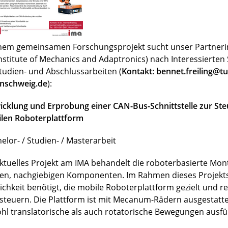
inem gemeinsamen Forschungsprojekt sucht unser Partnerin
Institute of Mechanics and Adaptronics) nach Interessierte
Studien- und Abschlussarbeiten (
Kontakt: bennet.freiling@tu
nschweig.de
):
icklung und Erprobung einer CAN-Bus-Schnittstelle zur Ste
len Roboterplattform
elor- / Studien- / Masterarbeit
aktuelles Projekt am IMA behandelt die roboterbasierte Mo
en, nachgiebigen Komponenten. Im Rahmen dieses Projekts
ichkeit benötigt, die mobile Roboterplattform gezielt und r
steuern. Die Plattform ist mit Mecanum-Rädern ausgestatt
hl translatorische als auch rotatorische Bewegungen ausfü