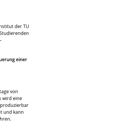
stitut der TU
n Studierenden
-
uerung einer
ntage von
 wird eine
eproduzierbar
et und kann
hren.