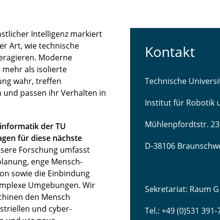
licher Intelligenz markiert
r Art, wie technische
Kontakt
teragieren. Moderne
mehr als isolierte
ng wahr, treffen
Technische Univers
 und passen ihr Verhalten in
Institut für Robotik
Mühlenpfordtstr. 23
sinformatik der TU
gen für diese nächste
D-38106 Braunschw
sere Forschung umfasst
lanung, enge Mensch-
ion sowie die Einbindung
komplexe Umgebungen. Wir
Sekretariat: Raum G
schinen den Mensch
striellen und cyber-
Tel.: +49 (0)531 391