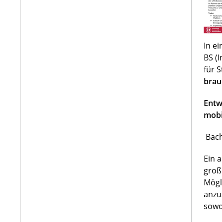
In e
BS (
für 
brau
Entw
mobi
Bach
Ein 
groß
Mögl
anzu
sowo