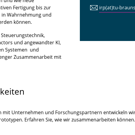
n und wie neue
iven Fertigung bis zur
irp(at)tu-braun
tte in Wahrnehmung und
erden können.
n Steuerungstechnik,
ctors und angewandter KI,
len Systemen und
 enger Zusammenarbeit mit
keiten
m mit Unternehmen und Forschungspartnern entwickeln wir
Prototypen. Erfahren Sie, wie wir zusammenarbeiten könne