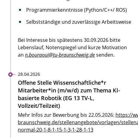
Programmierkenntnisse (Python/C++/ ROS)
Selbstständige und zuverlässige Arbeitsweise
Bei Interesse bis spätestens 30.09.2026 bitte
Lebenslauf, Notenspiegel und kurze Motivation
an
n.bouraoui@tu-braunschweig.de
senden.
28.04.2026
Offene Stelle Wissenschaftliche*r
Mitarbeiter*in (m/w/d) zum Thema KI-
basierte Robotik (EG 13 TV-L,
Vollzeit/Teilzeit)
Mehr Infos zur Bewerbung bis 22.05.2026:
https://w
braunschweig.de/stellenangebote/vorlagen/stellen
normal-20-1-8-1-15-1-3-1-28-1-13