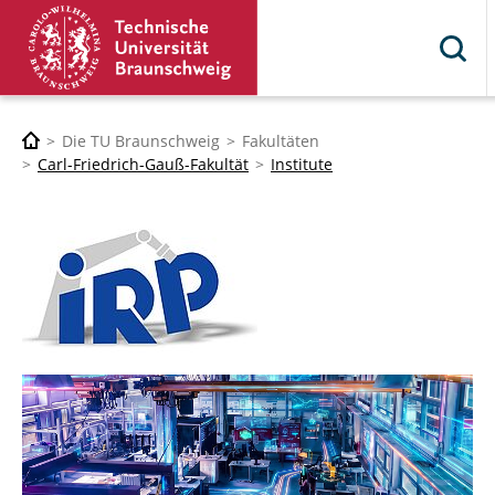
Die TU Braunschweig
Fakultäten
Carl-Friedrich-Gauß-Fakultät
Institute