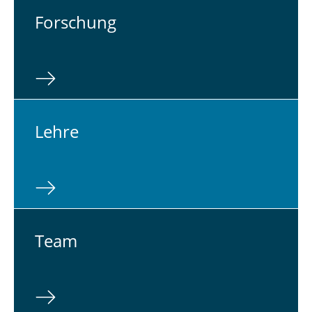
For­schung
Lehre
Team