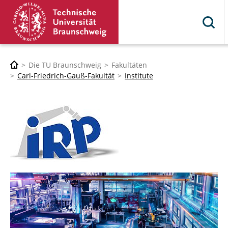
Die TU Braunschweig
Fakultäten
Carl-Friedrich-Gauß-Fakultät
Institute