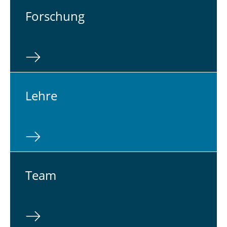
For­schung
Lehre
Team