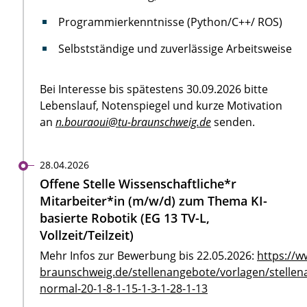
Programmierkenntnisse (Python/C++/ ROS)
Selbstständige und zuverlässige Arbeitsweise
Bei Interesse bis spätestens 30.09.2026 bitte
Lebenslauf, Notenspiegel und kurze Motivation
an
n.bouraoui@tu-braunschweig.de
senden.
28.04.2026
Offene Stelle Wissenschaftliche*r
Mitarbeiter*in (m/w/d) zum Thema KI-
basierte Robotik (EG 13 TV-L,
Vollzeit/Teilzeit)
Mehr Infos zur Bewerbung bis 22.05.2026:
https://w
braunschweig.de/stellenangebote/vorlagen/stellen
normal-20-1-8-1-15-1-3-1-28-1-13