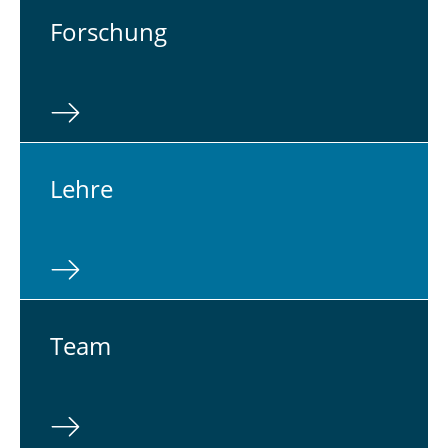
For­schung
Lehre
Team