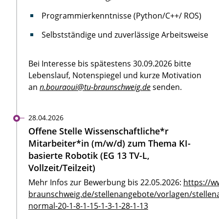
Programmierkenntnisse (Python/C++/ ROS)
Selbstständige und zuverlässige Arbeitsweise
Bei Interesse bis spätestens 30.09.2026 bitte
Lebenslauf, Notenspiegel und kurze Motivation
an
n.bouraoui@tu-braunschweig.de
senden.
28.04.2026
Offene Stelle Wissenschaftliche*r
Mitarbeiter*in (m/w/d) zum Thema KI-
basierte Robotik (EG 13 TV-L,
Vollzeit/Teilzeit)
Mehr Infos zur Bewerbung bis 22.05.2026:
https://w
braunschweig.de/stellenangebote/vorlagen/stellen
normal-20-1-8-1-15-1-3-1-28-1-13