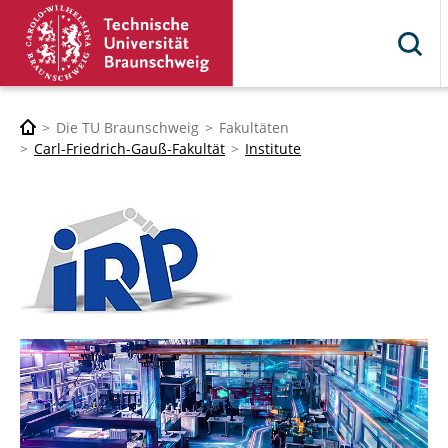
Die TU Braunschweig
Fakultäten
Carl-Friedrich-Gauß-Fakultät
Institute