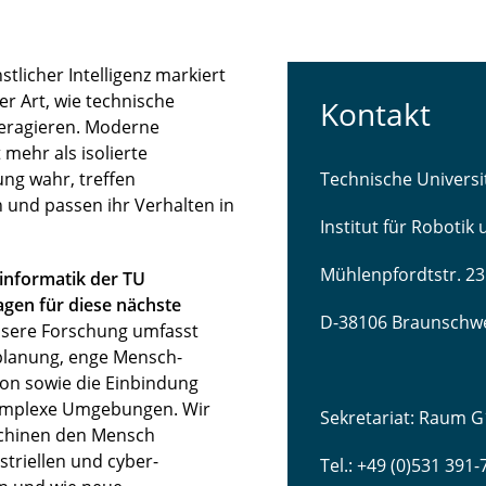
licher Intelligenz markiert
r Art, wie technische
Kontakt
teragieren. Moderne
mehr als isolierte
ng wahr, treffen
Technische Univers
 und passen ihr Verhalten in
Institut für Robotik
Mühlenpfordtstr. 23
sinformatik der TU
gen für diese nächste
D-38106 Braunschw
sere Forschung umfasst
lanung, enge Mensch-
ion sowie die Einbindung
komplexe Umgebungen. Wir
Sekretariat: Raum G
schinen den Mensch
striellen und cyber-
Tel.: +49 (0)531 391