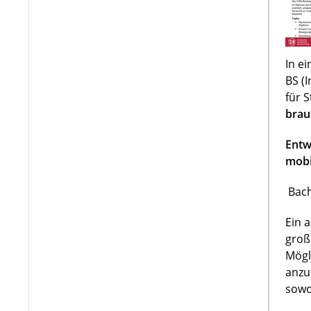
In e
BS (
für 
brau
Entw
mobi
Bach
Ein 
groß
Mögl
anzu
sowo