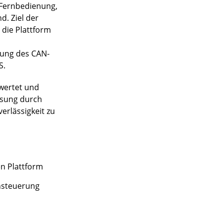
e Fernbedienung,
. Ziel der
 die Plattform
zung des CAN-
S.
ewertet und
ösung durch
erlässigkeit zu
n Plattform
nsteuerung