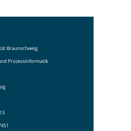
ität Braunschweig
 und Prozessinformatik
eig
13
-7451