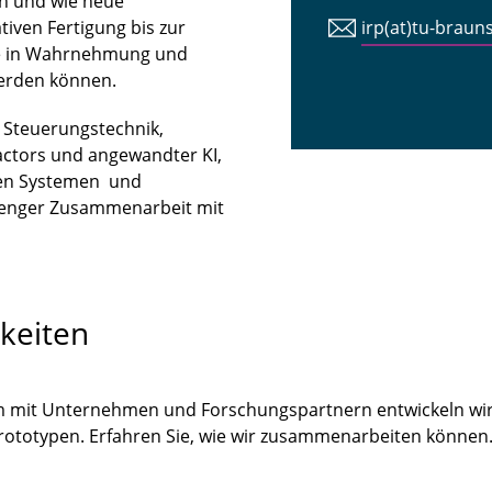
n und wie neue
iven Fertigung bis zur
irp(at)tu-braun
tte in Wahrnehmung und
erden können.
n Steuerungstechnik,
ctors und angewandter KI,
len Systemen und
 enger Zusammenarbeit mit
keiten
m mit Unternehmen und Forschungspartnern entwickeln wir
Prototypen. Erfahren Sie, wie wir zusammenarbeiten könne