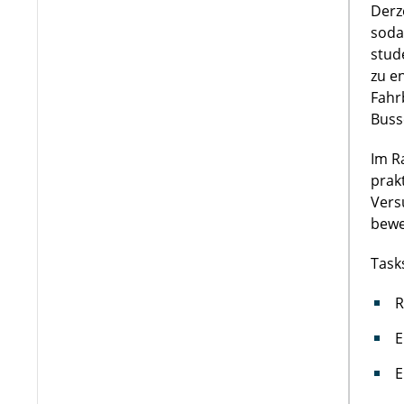
Derz
soda
stud
zu e
Fahr
Buss
Im R
prak
Vers
bewe
Task
R
E
E