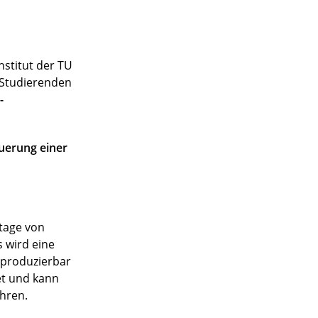
stitut der TU
n Studierenden
-
uerung einer
ntage von
 wird eine
eproduzierbar
et und kann
hren.