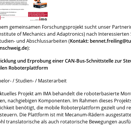
inem gemeinsamen Forschungsprojekt sucht unser Partnerin
Institute of Mechanics and Adaptronics) nach Interessierte
Studien- und Abschlussarbeiten (
Kontakt: bennet.freiling@tu
nschweig.de
):
icklung und Erprobung einer CAN-Bus-Schnittstelle zur Ste
len Roboterplattform
elor- / Studien- / Masterarbeit
aktuelles Projekt am IMA behandelt die roboterbasierte Mo
en, nachgiebigen Komponenten. Im Rahmen dieses Projekts
ichkeit benötigt, die mobile Roboterplattform gezielt und r
steuern. Die Plattform ist mit Mecanum-Rädern ausgestatt
hl translatorische als auch rotatorische Bewegungen ausfü