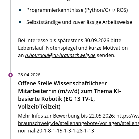
Programmierkenntnisse (Python/C++/ ROS)
Selbstständige und zuverlässige Arbeitsweise
Bei Interesse bis spätestens 30.09.2026 bitte
Lebenslauf, Notenspiegel und kurze Motivation
an
n.bouraoui@tu-braunschweig.de
senden.
28.04.2026
Offene Stelle Wissenschaftliche*r
Mitarbeiter*in (m/w/d) zum Thema KI-
basierte Robotik (EG 13 TV-L,
Vollzeit/Teilzeit)
Mehr Infos zur Bewerbung bis 22.05.2026:
https://w
braunschweig.de/stellenangebote/vorlagen/stellen
normal-20-1-8-1-15-1-3-1-28-1-13