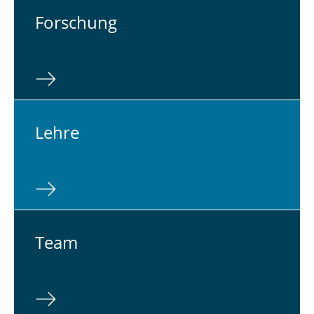
For­schung
Lehre
Team