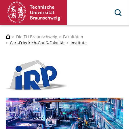
Die TU Braunschweig
Fakultäten
Carl-Friedrich-Gauß-Fakultät
Institute