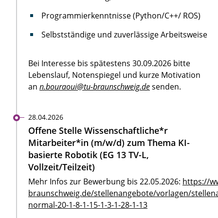
Programmierkenntnisse (Python/C++/ ROS)
Selbstständige und zuverlässige Arbeitsweise
Bei Interesse bis spätestens 30.09.2026 bitte
Lebenslauf, Notenspiegel und kurze Motivation
an
n.bouraoui@tu-braunschweig.de
senden.
28.04.2026
Offene Stelle Wissenschaftliche*r
Mitarbeiter*in (m/w/d) zum Thema KI-
basierte Robotik (EG 13 TV-L,
Vollzeit/Teilzeit)
Mehr Infos zur Bewerbung bis 22.05.2026:
https://w
braunschweig.de/stellenangebote/vorlagen/stellen
normal-20-1-8-1-15-1-3-1-28-1-13