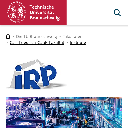
Die TU Braunschweig
Fakultäten
Carl-Friedrich-Gauß-Fakultät
Institute