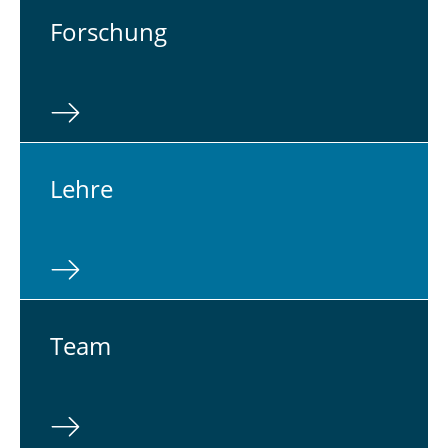
For­schung
Lehre
Team