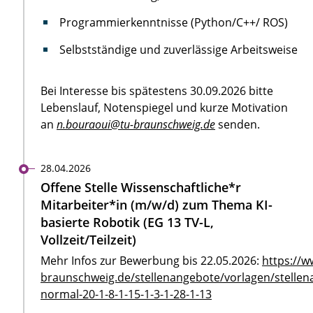
Programmierkenntnisse (Python/C++/ ROS)
Selbstständige und zuverlässige Arbeitsweise
Bei Interesse bis spätestens 30.09.2026 bitte
Lebenslauf, Notenspiegel und kurze Motivation
an
n.bouraoui@tu-braunschweig.de
senden.
28.04.2026
Offene Stelle Wissenschaftliche*r
Mitarbeiter*in (m/w/d) zum Thema KI-
basierte Robotik (EG 13 TV-L,
Vollzeit/Teilzeit)
Mehr Infos zur Bewerbung bis 22.05.2026:
https://w
braunschweig.de/stellenangebote/vorlagen/stellen
normal-20-1-8-1-15-1-3-1-28-1-13