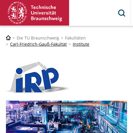
Die TU Braunschweig
Fakultäten
Carl-Friedrich-Gauß-Fakultät
Institute