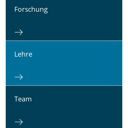
For­schung
Lehre
Team