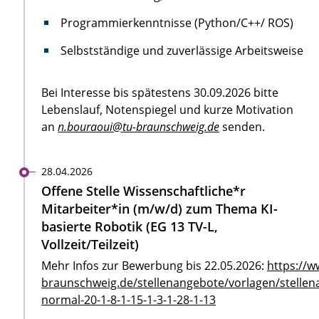
Programmierkenntnisse (Python/C++/ ROS)
Selbstständige und zuverlässige Arbeitsweise
Bei Interesse bis spätestens 30.09.2026 bitte
Lebenslauf, Notenspiegel und kurze Motivation
an
n.bouraoui@tu-braunschweig.de
senden.
28.04.2026
Offene Stelle Wissenschaftliche*r
Mitarbeiter*in (m/w/d) zum Thema KI-
basierte Robotik (EG 13 TV-L,
Vollzeit/Teilzeit)
Mehr Infos zur Bewerbung bis 22.05.2026:
https://w
braunschweig.de/stellenangebote/vorlagen/stellen
normal-20-1-8-1-15-1-3-1-28-1-13