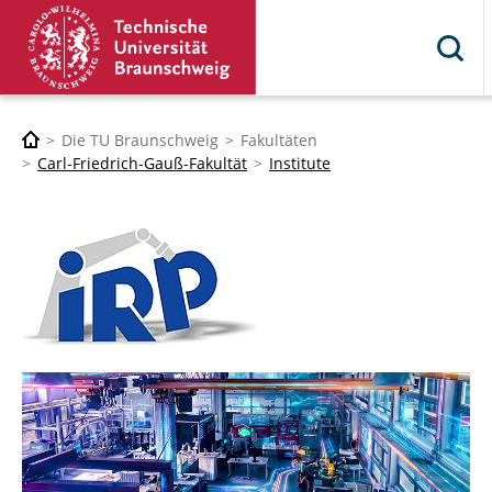
Die TU Braunschweig
Fakultäten
Carl-Friedrich-Gauß-Fakultät
Institute