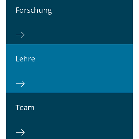
For­schung
Lehre
Team