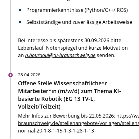
Programmierkenntnisse (Python/C++/ ROS)
Selbstständige und zuverlässige Arbeitsweise
Bei Interesse bis spätestens 30.09.2026 bitte
Lebenslauf, Notenspiegel und kurze Motivation
an
n.bouraoui@tu-braunschweig.de
senden.
28.04.2026
Offene Stelle Wissenschaftliche*r
Mitarbeiter*in (m/w/d) zum Thema KI-
basierte Robotik (EG 13 TV-L,
Vollzeit/Teilzeit)
Mehr Infos zur Bewerbung bis 22.05.2026:
https://w
braunschweig.de/stellenangebote/vorlagen/stellen
normal-20-1-8-1-15-1-3-1-28-1-13