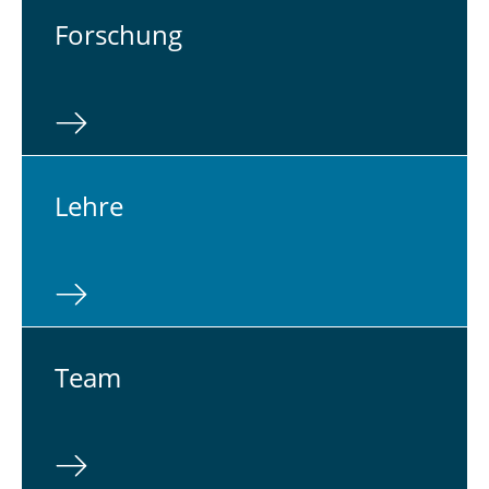
For­schung
Lehre
Team