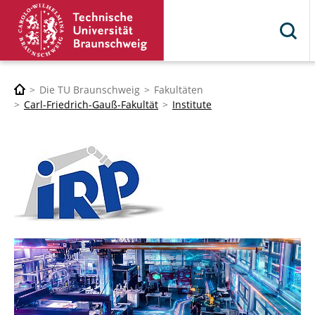
Die TU Braunschweig
Fakultäten
Carl-Friedrich-Gauß-Fakultät
Institute