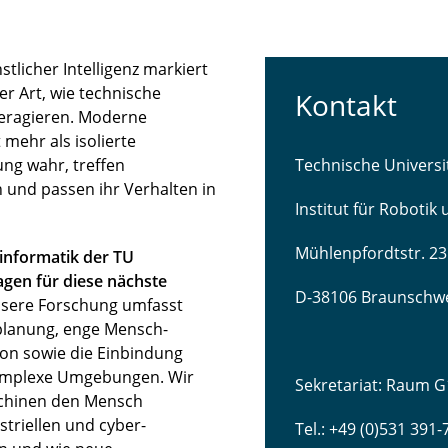
licher Intelligenz markiert
r Art, wie technische
Kontakt
teragieren. Moderne
mehr als isolierte
ng wahr, treffen
Technische Univers
 und passen ihr Verhalten in
Institut für Robotik
Mühlenpfordtstr. 23
sinformatik der TU
gen für diese nächste
D-38106 Braunschw
sere Forschung umfasst
lanung, enge Mensch-
ion sowie die Einbindung
komplexe Umgebungen. Wir
Sekretariat: Raum G
schinen den Mensch
striellen und cyber-
Tel.: +49 (0)531 391