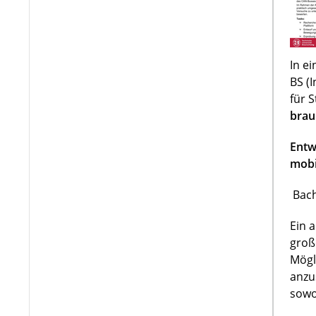
In e
BS (
für 
brau
Entw
mobi
Bach
Ein 
groß
Mögl
anzu
sowo