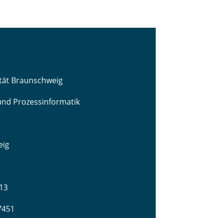
ität Braunschweig
 und Prozessinformatik
eig
13
-7451