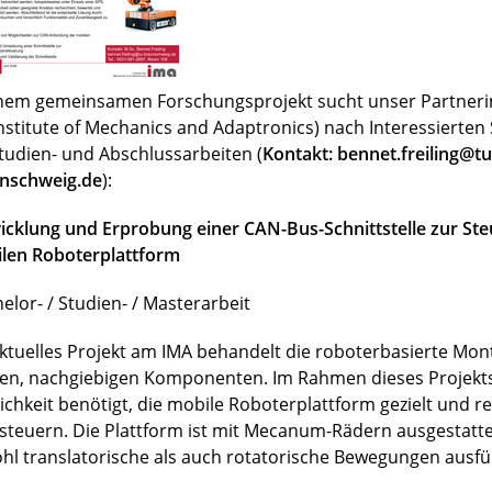
inem gemeinsamen Forschungsprojekt sucht unser Partnerin
Institute of Mechanics and Adaptronics) nach Interessierte
Studien- und Abschlussarbeiten (
Kontakt: bennet.freiling@tu
nschweig.de
):
icklung und Erprobung einer CAN-Bus-Schnittstelle zur Ste
len Roboterplattform
elor- / Studien- / Masterarbeit
aktuelles Projekt am IMA behandelt die roboterbasierte Mo
en, nachgiebigen Komponenten. Im Rahmen dieses Projekts
ichkeit benötigt, die mobile Roboterplattform gezielt und r
steuern. Die Plattform ist mit Mecanum-Rädern ausgestatt
hl translatorische als auch rotatorische Bewegungen ausfü