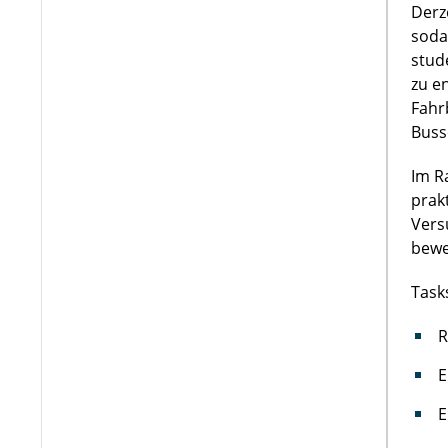
Derz
soda
stud
zu e
Fahr
Buss
Im R
prak
Vers
bewe
Task
R
E
E