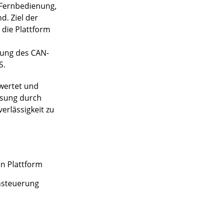
e Fernbedienung,
. Ziel der
 die Plattform
zung des CAN-
S.
ewertet und
ösung durch
erlässigkeit zu
n Plattform
nsteuerung