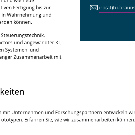
n und wie neue
iven Fertigung bis zur
irp(at)tu-braun
tte in Wahrnehmung und
erden können.
n Steuerungstechnik,
ctors und angewandter KI,
len Systemen und
 enger Zusammenarbeit mit
keiten
m mit Unternehmen und Forschungspartnern entwickeln wir
Prototypen. Erfahren Sie, wie wir zusammenarbeiten könne