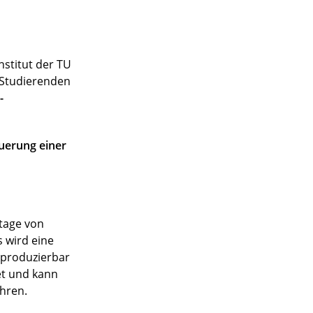
stitut der TU
n Studierenden
-
uerung einer
ntage von
 wird eine
eproduzierbar
et und kann
hren.