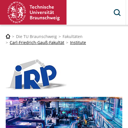
Die TU Braunschweig
Fakultäten
Carl-Friedrich-Gauß-Fakultät
Institute