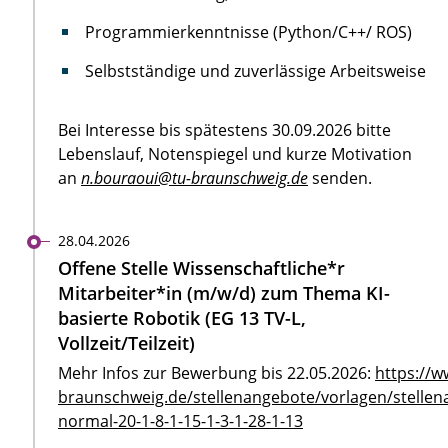
Programmierkenntnisse (Python/C++/ ROS)
Selbstständige und zuverlässige Arbeitsweise
Bei Interesse bis spätestens 30.09.2026 bitte
Lebenslauf, Notenspiegel und kurze Motivation
an
n.bouraoui@tu-braunschweig.de
senden.
28.04.2026
Offene Stelle Wissenschaftliche*r
Mitarbeiter*in (m/w/d) zum Thema KI-
basierte Robotik (EG 13 TV-L,
Vollzeit/Teilzeit)
Mehr Infos zur Bewerbung bis 22.05.2026:
https://w
braunschweig.de/stellenangebote/vorlagen/stellen
normal-20-1-8-1-15-1-3-1-28-1-13