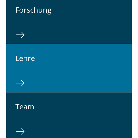
For­schung
Lehre
Team