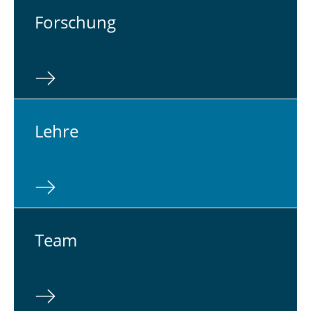
For­schung
Lehre
Team