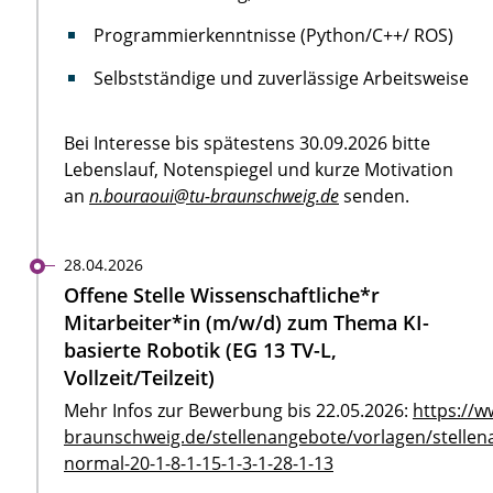
Programmierkenntnisse (Python/C++/ ROS)
Selbstständige und zuverlässige Arbeitsweise
Bei Interesse bis spätestens 30.09.2026 bitte
Lebenslauf, Notenspiegel und kurze Motivation
an
n.bouraoui@tu-braunschweig.de
senden.
28.04.2026
Offene Stelle Wissenschaftliche*r
Mitarbeiter*in (m/w/d) zum Thema KI-
basierte Robotik (EG 13 TV-L,
Vollzeit/Teilzeit)
Mehr Infos zur Bewerbung bis 22.05.2026:
https://w
braunschweig.de/stellenangebote/vorlagen/stellen
normal-20-1-8-1-15-1-3-1-28-1-13