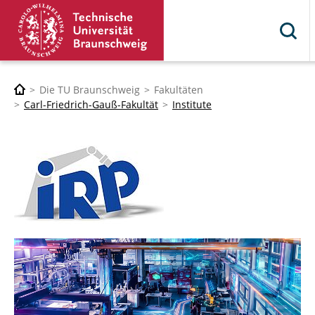
Die TU Braunschweig
Fakultäten
Carl-Friedrich-Gauß-Fakultät
Institute