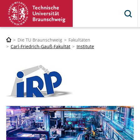
Die TU Braunschweig
Fakultäten
Carl-Friedrich-Gauß-Fakultät
Institute