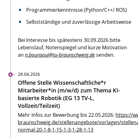
Programmierkenntnisse (Python/C++/ ROS)
Selbstständige und zuverlässige Arbeitsweise
Bei Interesse bis spätestens 30.09.2026 bitte
Lebenslauf, Notenspiegel und kurze Motivation
an
n.bouraoui@tu-braunschweig.de
senden.
28.04.2026
Offene Stelle Wissenschaftliche*r
Mitarbeiter*in (m/w/d) zum Thema KI-
basierte Robotik (EG 13 TV-L,
Vollzeit/Teilzeit)
Mehr Infos zur Bewerbung bis 22.05.2026:
https://w
braunschweig.de/stellenangebote/vorlagen/stellen
normal-20-1-8-1-15-1-3-1-28-1-13