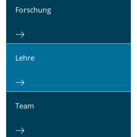
For­schung
Lehre
Team