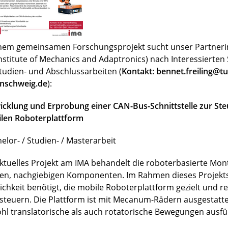
inem gemeinsamen Forschungsprojekt sucht unser Partnerin
Institute of Mechanics and Adaptronics) nach Interessierte
Studien- und Abschlussarbeiten (
Kontakt: bennet.freiling@tu
nschweig.de
):
icklung und Erprobung einer CAN-Bus-Schnittstelle zur Ste
len Roboterplattform
elor- / Studien- / Masterarbeit
aktuelles Projekt am IMA behandelt die roboterbasierte Mo
en, nachgiebigen Komponenten. Im Rahmen dieses Projekts
ichkeit benötigt, die mobile Roboterplattform gezielt und r
steuern. Die Plattform ist mit Mecanum-Rädern ausgestatt
hl translatorische als auch rotatorische Bewegungen ausfü