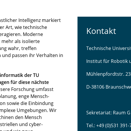
licher Intelligenz markiert
r Art, wie technische
Kontakt
teragieren. Moderne
mehr als isolierte
ng wahr, treffen
Technische Univers
 und passen ihr Verhalten in
Institut für Robotik
Mühlenpfordtstr. 23
sinformatik der TU
gen für diese nächste
D-38106 Braunschw
sere Forschung umfasst
lanung, enge Mensch-
ion sowie die Einbindung
komplexe Umgebungen. Wir
Sekretariat: Raum G
schinen den Mensch
striellen und cyber-
Tel.: +49 (0)531 391