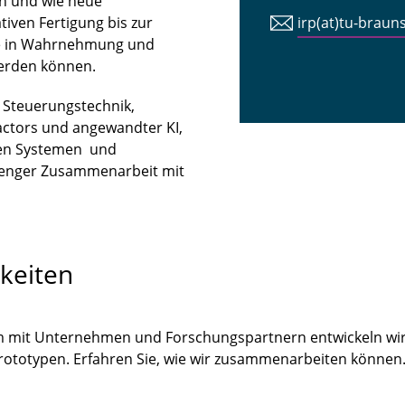
n und wie neue
iven Fertigung bis zur
irp(at)tu-braun
tte in Wahrnehmung und
erden können.
n Steuerungstechnik,
ctors und angewandter KI,
len Systemen und
 enger Zusammenarbeit mit
keiten
m mit Unternehmen und Forschungspartnern entwickeln wir
Prototypen. Erfahren Sie, wie wir zusammenarbeiten könne