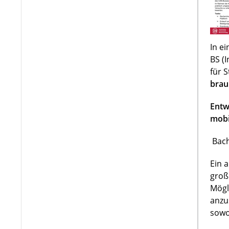
In e
BS (
für 
brau
Entw
mobi
Bach
Ein 
groß
Mögl
anzu
sowo