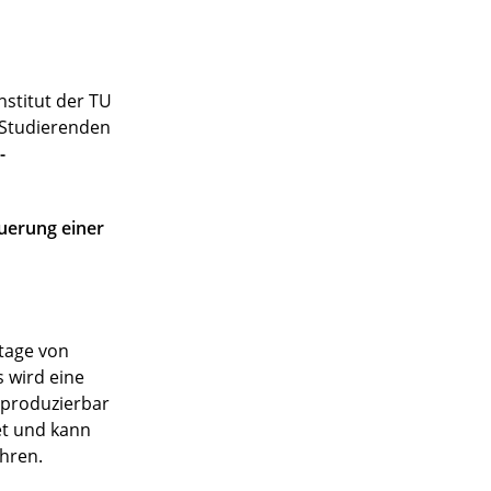
stitut der TU
n Studierenden
-
uerung einer
ntage von
 wird eine
eproduzierbar
et und kann
hren.