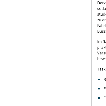
Derz
soda
stud
zu e
Fahr
Buss
Im R
prak
Vers
bewe
Task
R
E
E