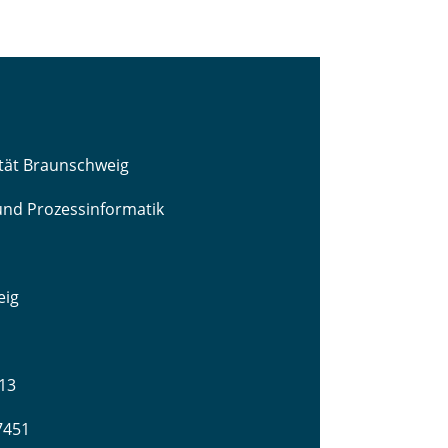
ität Braunschweig
 und Prozessinformatik
eig
13
-7451