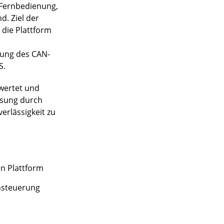
e Fernbedienung,
. Ziel der
 die Plattform
zung des CAN-
S.
ewertet und
ösung durch
erlässigkeit zu
n Plattform
nsteuerung