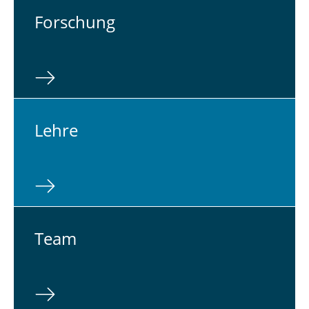
For­schung
Lehre
Team