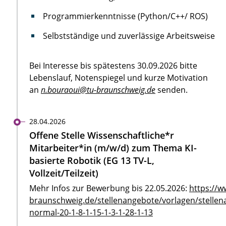
Programmierkenntnisse (Python/C++/ ROS)
Selbstständige und zuverlässige Arbeitsweise
Bei Interesse bis spätestens 30.09.2026 bitte
Lebenslauf, Notenspiegel und kurze Motivation
an
n.bouraoui@tu-braunschweig.de
senden.
28.04.2026
Offene Stelle Wissenschaftliche*r
Mitarbeiter*in (m/w/d) zum Thema KI-
basierte Robotik (EG 13 TV-L,
Vollzeit/Teilzeit)
Mehr Infos zur Bewerbung bis 22.05.2026:
https://w
braunschweig.de/stellenangebote/vorlagen/stellen
normal-20-1-8-1-15-1-3-1-28-1-13