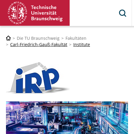
Die TU Braunschweig
Fakultäten
Carl-Friedrich-Gauß-Fakultät
Institute