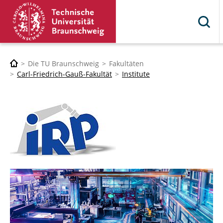
Die TU Braunschweig
Fakultäten
Carl-Friedrich-Gauß-Fakultät
Institute