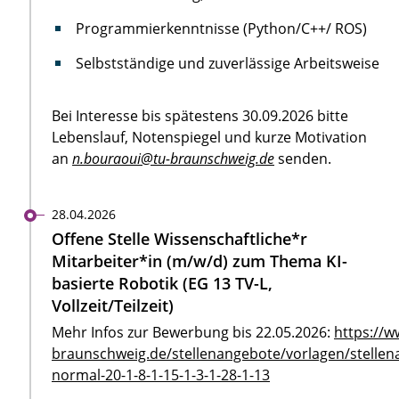
Programmierkenntnisse (Python/C++/ ROS)
Selbstständige und zuverlässige Arbeitsweise
Bei Interesse bis spätestens 30.09.2026 bitte
Lebenslauf, Notenspiegel und kurze Motivation
an
n.bouraoui@tu-braunschweig.de
senden.
28.04.2026
Offene Stelle Wissenschaftliche*r
Mitarbeiter*in (m/w/d) zum Thema KI-
basierte Robotik (EG 13 TV-L,
Vollzeit/Teilzeit)
Mehr Infos zur Bewerbung bis 22.05.2026:
https://w
braunschweig.de/stellenangebote/vorlagen/stellen
normal-20-1-8-1-15-1-3-1-28-1-13