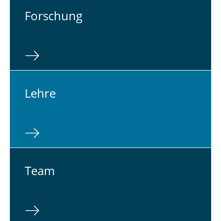
For­schung
Lehre
Team