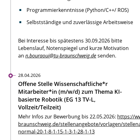
Programmierkenntnisse (Python/C++/ ROS)
Selbstständige und zuverlässige Arbeitsweise
Bei Interesse bis spätestens 30.09.2026 bitte
Lebenslauf, Notenspiegel und kurze Motivation
an
n.bouraoui@tu-braunschweig.de
senden.
28.04.2026
Offene Stelle Wissenschaftliche*r
Mitarbeiter*in (m/w/d) zum Thema KI-
basierte Robotik (EG 13 TV-L,
Vollzeit/Teilzeit)
Mehr Infos zur Bewerbung bis 22.05.2026:
https://w
braunschweig.de/stellenangebote/vorlagen/stellen
normal-20-1-8-1-15-1-3-1-28-1-13