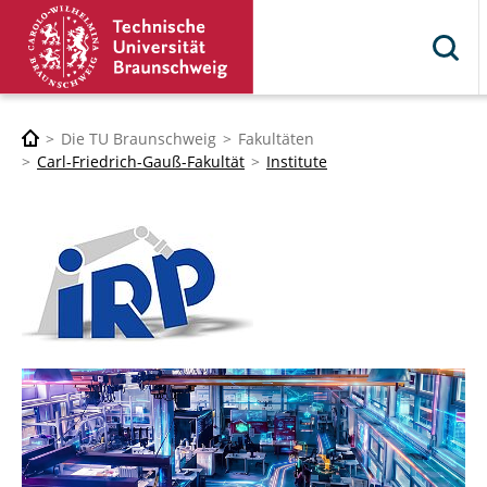
Die TU Braunschweig
Fakultäten
Carl-Friedrich-Gauß-Fakultät
Institute