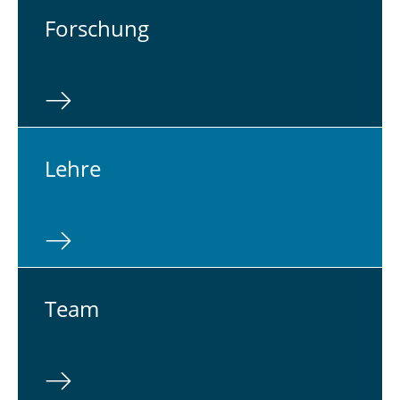
For­schung
Lehre
Team