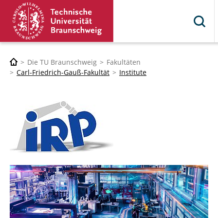
Die TU Braunschweig
Fakultäten
Carl-Friedrich-Gauß-Fakultät
Institute