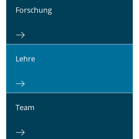
For­schung
Lehre
Team