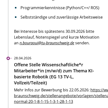
Programmierkenntnisse (Python/C++/ ROS)
Selbstständige und zuverlässige Arbeitsweise
Bei Interesse bis spätestens 30.09.2026 bitte
Lebenslauf, Notenspiegel und kurze Motivation
an
n.bouraoui@tu-braunschweig.de
senden.
28.04.2026
Offene Stelle Wissenschaftliche*r
Mitarbeiter*in (m/w/d) zum Thema KI-
basierte Robotik (EG 13 TV-L,
Vollzeit/Teilzeit)
Mehr Infos zur Bewerbung bis 22.05.2026:
https://w
braunschweig.de/stellenangebote/vorlagen/stellen
normal-20-1-8-1-15-1-3-1-28-1-13