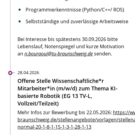
Programmierkenntnisse (Python/C++/ ROS)
Selbstständige und zuverlässige Arbeitsweise
Bei Interesse bis spätestens 30.09.2026 bitte
Lebenslauf, Notenspiegel und kurze Motivation
an
n.bouraoui@tu-braunschweig.de
senden.
28.04.2026
Offene Stelle Wissenschaftliche*r
Mitarbeiter*in (m/w/d) zum Thema KI-
basierte Robotik (EG 13 TV-L,
Vollzeit/Teilzeit)
Mehr Infos zur Bewerbung bis 22.05.2026:
https://w
braunschweig.de/stellenangebote/vorlagen/stellen
normal-20-1-8-1-15-1-3-1-28-1-13