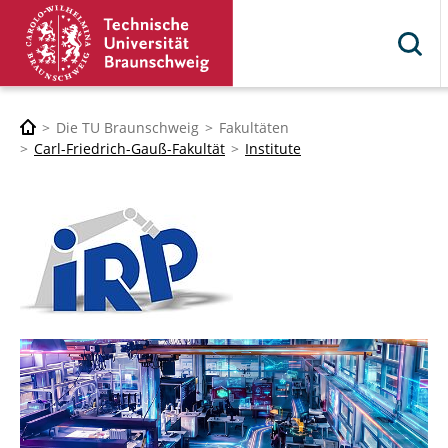
Die TU Braunschweig
Fakultäten
Carl-Friedrich-Gauß-Fakultät
Institute