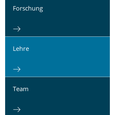
For­schung
Lehre
Team