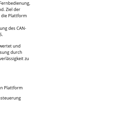
e Fernbedienung,
. Ziel der
 die Plattform
zung des CAN-
S.
ewertet und
ösung durch
erlässigkeit zu
n Plattform
nsteuerung