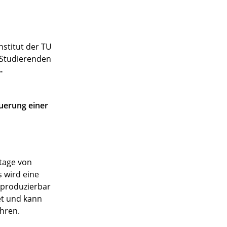
stitut der TU
n Studierenden
-
uerung einer
ntage von
 wird eine
eproduzierbar
et und kann
hren.