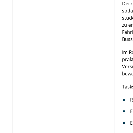
Derz
soda
stud
zu e
Fahr
Buss
Im R
prak
Vers
bewe
Task
R
E
E