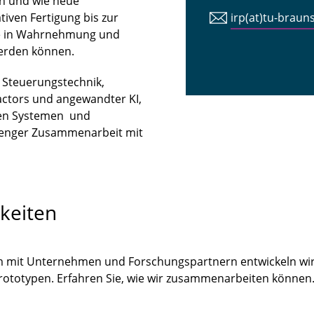
n und wie neue
iven Fertigung bis zur
irp(at)tu-braun
tte in Wahrnehmung und
erden können.
n Steuerungstechnik,
ctors und angewandter KI,
len Systemen und
 enger Zusammenarbeit mit
keiten
m mit Unternehmen und Forschungspartnern entwickeln wir
Prototypen. Erfahren Sie, wie wir zusammenarbeiten könne