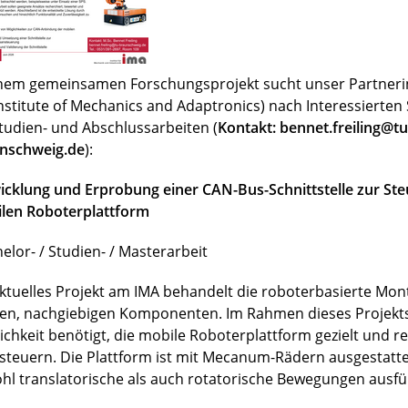
inem gemeinsamen Forschungsprojekt sucht unser Partnerin
Institute of Mechanics and Adaptronics) nach Interessierte
Studien- und Abschlussarbeiten (
Kontakt: bennet.freiling@tu
nschweig.de
):
icklung und Erprobung einer CAN-Bus-Schnittstelle zur Ste
len Roboterplattform
elor- / Studien- / Masterarbeit
aktuelles Projekt am IMA behandelt die roboterbasierte Mo
en, nachgiebigen Komponenten. Im Rahmen dieses Projekts
ichkeit benötigt, die mobile Roboterplattform gezielt und r
steuern. Die Plattform ist mit Mecanum-Rädern ausgestatt
hl translatorische als auch rotatorische Bewegungen ausfü