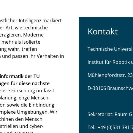
licher Intelligenz markiert
r Art, wie technische
Kontakt
teragieren. Moderne
mehr als isolierte
ng wahr, treffen
Technische Univers
 und passen ihr Verhalten in
Institut für Robotik
Mühlenpfordtstr. 23
sinformatik der TU
gen für diese nächste
D-38106 Braunschw
sere Forschung umfasst
lanung, enge Mensch-
ion sowie die Einbindung
komplexe Umgebungen. Wir
Sekretariat: Raum G
schinen den Mensch
striellen und cyber-
Tel.: +49 (0)531 391