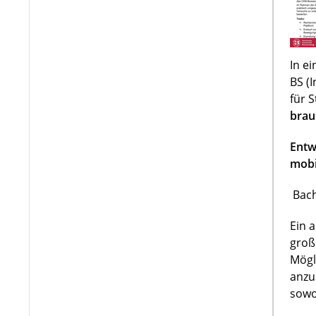
In e
BS (
für 
brau
Entw
mobi
Bach
Ein 
groß
Mögl
anzu
sowo