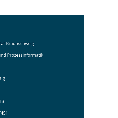
ität Braunschweig
 und Prozessinformatik
eig
13
-7451