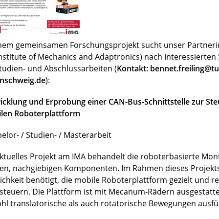
inem gemeinsamen Forschungsprojekt sucht unser Partnerin
Institute of Mechanics and Adaptronics) nach Interessierte
Studien- und Abschlussarbeiten (
Kontakt: bennet.freiling@tu
nschweig.de
):
icklung und Erprobung einer CAN-Bus-Schnittstelle zur Ste
len Roboterplattform
elor- / Studien- / Masterarbeit
aktuelles Projekt am IMA behandelt die roboterbasierte Mo
en, nachgiebigen Komponenten. Im Rahmen dieses Projekts
ichkeit benötigt, die mobile Roboterplattform gezielt und r
steuern. Die Plattform ist mit Mecanum-Rädern ausgestatt
hl translatorische als auch rotatorische Bewegungen ausfü