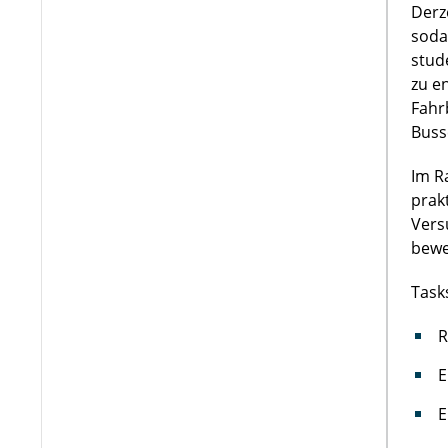
Derz
soda
stud
zu e
Fahr
Buss
Im R
prak
Vers
bewe
Task
R
E
E