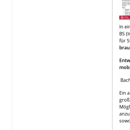
In e
BS (
für 
brau
Entw
mobi
Bach
Ein 
groß
Mögl
anzu
sowo