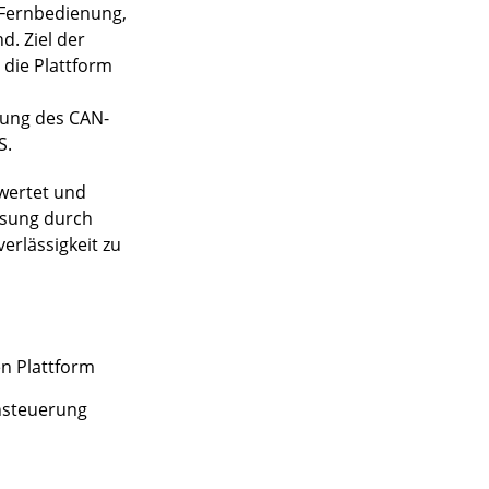
e Fernbedienung,
. Ziel der
 die Plattform
zung des CAN-
S.
ewertet und
ösung durch
erlässigkeit zu
n Plattform
nsteuerung