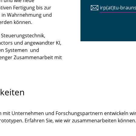
n und wie neue
iven Fertigung bis zur
irp(at)tu-braun
tte in Wahrnehmung und
erden können.
n Steuerungstechnik,
ctors und angewandter KI,
len Systemen und
 enger Zusammenarbeit mit
keiten
m mit Unternehmen und Forschungspartnern entwickeln wir
Prototypen. Erfahren Sie, wie wir zusammenarbeiten könne