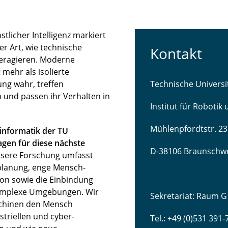
licher Intelligenz markiert
r Art, wie technische
Kontakt
teragieren. Moderne
mehr als isolierte
ng wahr, treffen
Technische Univers
 und passen ihr Verhalten in
Institut für Robotik
Mühlenpfordtstr. 23
sinformatik der TU
gen für diese nächste
D-38106 Braunschw
sere Forschung umfasst
lanung, enge Mensch-
ion sowie die Einbindung
komplexe Umgebungen. Wir
Sekretariat: Raum G
schinen den Mensch
striellen und cyber-
Tel.: +49 (0)531 391