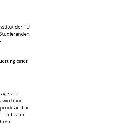
stitut der TU
n Studierenden
-
uerung einer
ntage von
 wird eine
eproduzierbar
et und kann
hren.