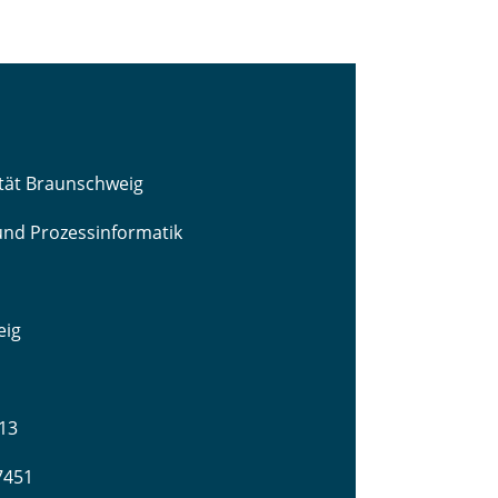
ität Braunschweig
 und Prozessinformatik
eig
13
-7451