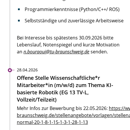
Programmierkenntnisse (Python/C++/ ROS)
Selbstständige und zuverlässige Arbeitsweise
Bei Interesse bis spätestens 30.09.2026 bitte
Lebenslauf, Notenspiegel und kurze Motivation
an
n.bouraoui@tu-braunschweig.de
senden.
28.04.2026
Offene Stelle Wissenschaftliche*r
Mitarbeiter*in (m/w/d) zum Thema KI-
basierte Robotik (EG 13 TV-L,
Vollzeit/Teilzeit)
Mehr Infos zur Bewerbung bis 22.05.2026:
https://w
braunschweig.de/stellenangebote/vorlagen/stellen
normal-20-1-8-1-15-1-3-1-28-1-13