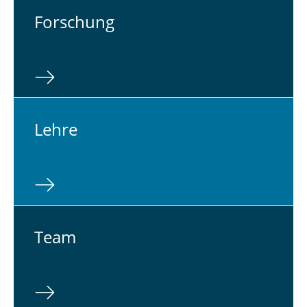
For­schung
Lehre
Team