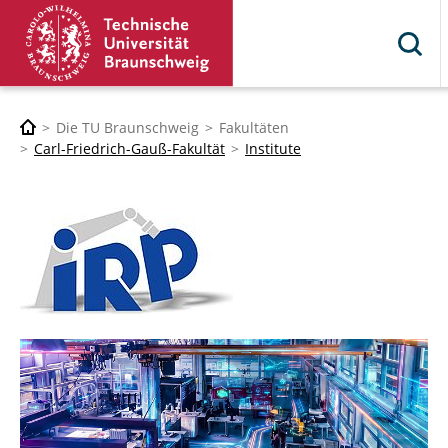
Die TU Braunschweig
Fakultäten
Carl-Friedrich-Gauß-Fakultät
Institute