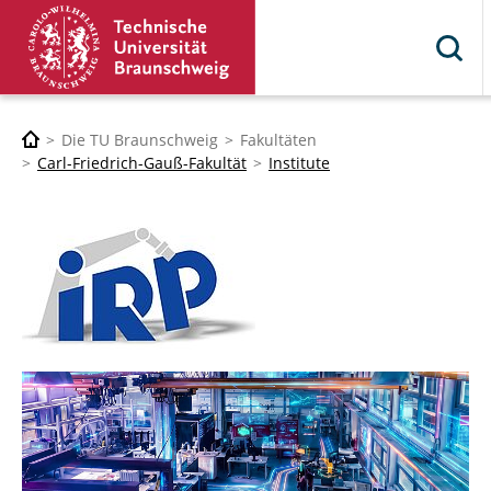
Die TU Braunschweig
Fakultäten
Carl-Friedrich-Gauß-Fakultät
Institute