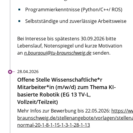
Programmierkenntnisse (Python/C++/ ROS)
Selbstständige und zuverlässige Arbeitsweise
Bei Interesse bis spätestens 30.09.2026 bitte
Lebenslauf, Notenspiegel und kurze Motivation
an
n.bouraoui@tu-braunschweig.de
senden.
28.04.2026
Offene Stelle Wissenschaftliche*r
Mitarbeiter*in (m/w/d) zum Thema KI-
basierte Robotik (EG 13 TV-L,
Vollzeit/Teilzeit)
Mehr Infos zur Bewerbung bis 22.05.2026:
https://w
braunschweig.de/stellenangebote/vorlagen/stellen
normal-20-1-8-1-15-1-3-1-28-1-13