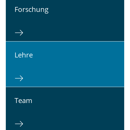
For­schung
Lehre
Team