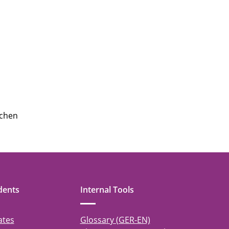
dchen
dents
Internal Tools
ates
Glossary (GER-EN)