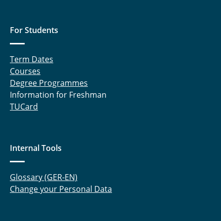
Hinz Marius
Hoffmann Melanie
For Students
Holdorf Merit
Term Dates
Jackmann Cedric
Courses
Degree Programmes
Jelden Timo
Information for Freshman
TUCard
Jennert Torben
Klöpping Stefan
Internal Tools
König Peer
Glossary (GER-EN)
Kurrat Christiane
Change your Personal Data
Landrath Oliver