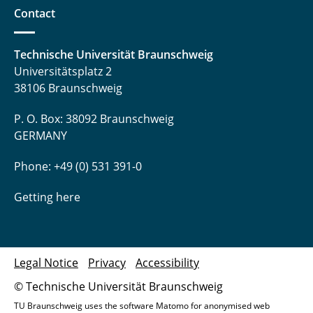
Langemann Robin
Contact
Laufer Andreas
Technische Universität Braunschweig
Liebsch Quentin
Universitätsplatz 2
38106 Braunschweig
Lüdecke Marcel
P. O. Box: 38092 Braunschweig
Meinert Michel
GERMANY
Nebelsiek Marvin
Phone: +49 (0) 531 391-0
Niehs Eike
Getting here
Pape Marlene
Pöschl Sofie
Legal Notice
Privacy
Accessibility
© Technische Universität Braunschweig
Preißner Kevin
TU Braunschweig uses the software Matomo for anonymised web