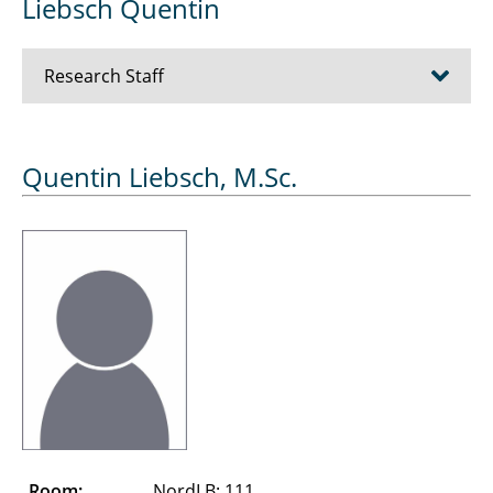
Liebsch Quentin
Research Staff
Bösche Dirk
Quentin Liebsch, M.Sc.
Cziumplik David
Dubowik Alexander
Düe Alexandra
Eickelmann Jens
Essers Julien
Farshadi Abdolhamid
Room:
NordLB: 111