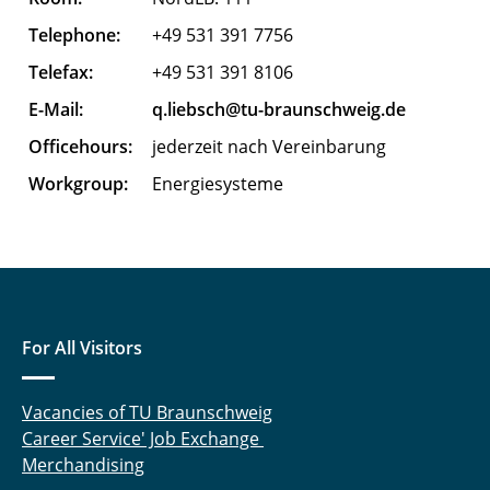
Ferk Merle
Telephone:
+49 531 391 7756
Flügel Karen
Telefax:
+49 531 391 8106
Gand Max
E-Mail:
q.liebsch@tu-braunschweig.de
Officehours:
jederzeit nach Vereinbarung
Garn Till
Workgroup:
Energiesysteme
Gebhardt Gerald
Göhrmann Mats
Gorkow Nelly
For All Visitors
Graber Benedikt
Gromova Polina
Vacancies of TU Braunschweig
Career Service' Job Exchange
Herman Robin
Merchandising