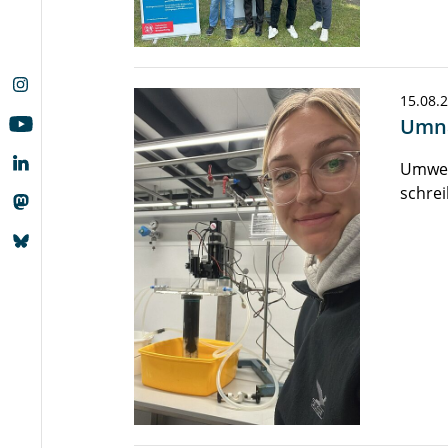
15.08.
Umna
Umwel
schrei