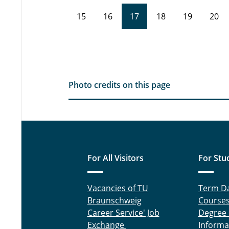
15
16
17
18
19
20
Photo credits on this page
For All Visitors
For Stu
Vacancies of TU
Term D
Braunschweig
Course
Career Service' Job
Degree
Exchange
Informa