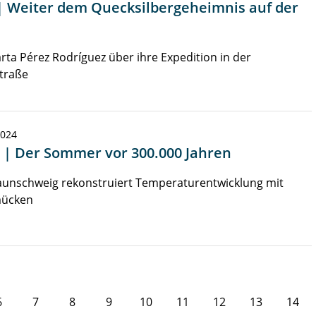
| Weiter dem Quecksilbergeheimnis auf der
rta Pérez Rodríguez über ihre Expedition in der
traße
2024
 | Der Sommer vor 300.000 Jahren
aunschweig rekonstruiert Temperaturentwicklung mit
ücken
6
7
8
9
10
11
12
13
14