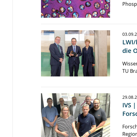
Phosp
03.09.
LWI/
die 
Wissen
TU Br
29.08.
IVS 
Fors
Forsc
Regio