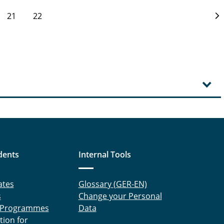
21
22
dents
Internal Tools
ates
Glossary (GER-EN)
s
Change your Personal
 Programmes
Data
tion for