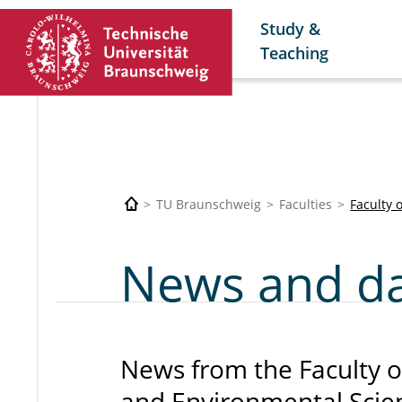
Study &
Teaching
TU Braunschweig
Faculties
Faculty 
News and d
News from the Faculty of
and Environmental Scie