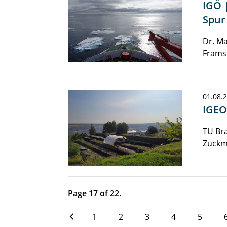
IGÖ 
Spur
Dr. Ma
Frams
01.08.
IGEO
TU Br
Zuckm
Page 17 of 22.
1
2
3
4
5