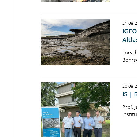
21.08.
IGEO
Altl
Forsc
Bohrs
20.08.
IS |
Prof. 
Instit