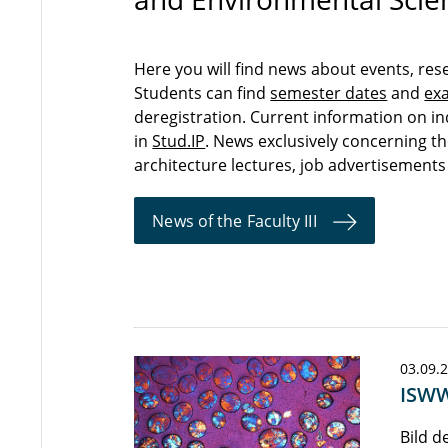
Here you will find news about events, res
Students can find
semester dates
and
ex
deregistration. Current information on in
in
Stud.IP
. News exclusively concerning 
architecture lectures, job advertisement
News of the Faculty III
03.09.
ISWW
Bild d