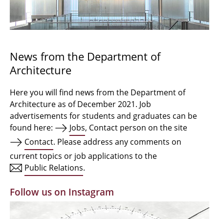
Bachelor Architecture
Bachelor Architecture+
Master Architecture Degree
News from the Department of
Architecture
Qualification profile
Semester Programme
Here you will find news from the Department of
Architecture as of December 2021. Job
Internationales
advertisements for students and graduates can be
found here:
Jobs
, Contact person on the site
Institutes
Contact
. Please address any comments on
current topics or job applications to the
Facilities
Public Relations
.
MBW | Modellbauwerkstatt
Follow us on Instagram
Alumni | cloud club