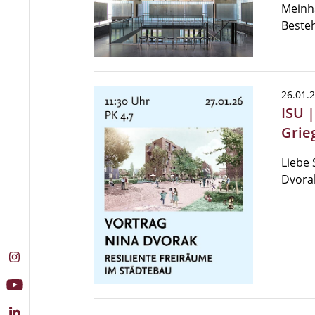
Meinha
Beste
26.01.
ISU 
Grie
Liebe 
Dvora