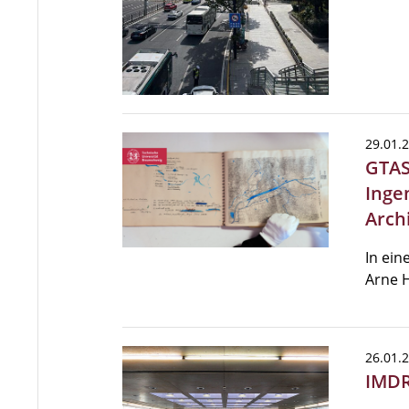
29.01.
GTAS
Inge
Arch
In ein
Arne H
26.01.
IMDR 