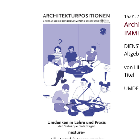
15.01.
Arch
IMML
DIENST
Altge
von LI
Titel
UMDE