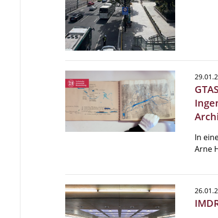
29.01.
GTAS
Inge
Arch
In ein
Arne H
26.01.
IMDR 