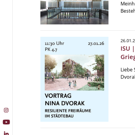
Meinha
Beste
26.01.
ISU 
Grie
Liebe 
Dvora