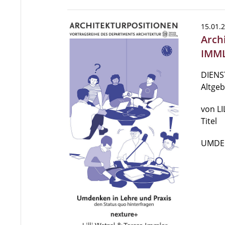
15.01.
Arch
IMML
DIENST
Altge
von LI
Titel
UMDE