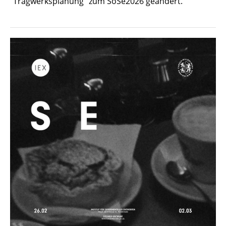
"Tragwerksplanung" zum SoSe2026 geändert.