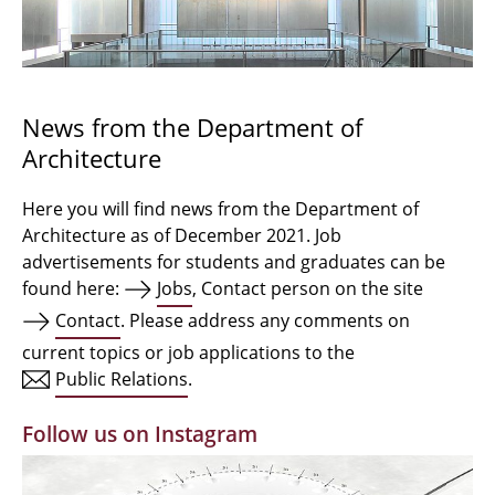
Bachelor Architecture
Bachelor Architecture+
Master Architecture Degree
News from the Department of
Architecture
Qualification profile
Semester Programme
Here you will find news from the Department of
Architecture as of December 2021. Job
Internationales
advertisements for students and graduates can be
found here:
Jobs
, Contact person on the site
Institutes
Contact
. Please address any comments on
current topics or job applications to the
Facilities
Public Relations
.
MBW | Modellbauwerkstatt
Follow us on Instagram
Alumni | cloud club