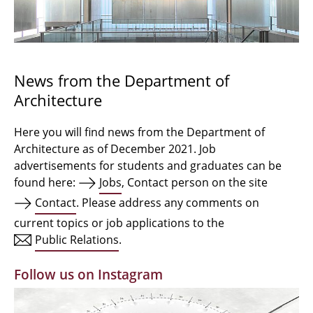
Bachelor Architecture
Bachelor Architecture+
Master Architecture Degree
News from the Department of
Architecture
Qualification profile
Semester Programme
Here you will find news from the Department of
Architecture as of December 2021. Job
Internationales
advertisements for students and graduates can be
found here:
Jobs
, Contact person on the site
Institutes
Contact
. Please address any comments on
current topics or job applications to the
Facilities
Public Relations
.
MBW | Modellbauwerkstatt
Follow us on Instagram
Alumni | cloud club