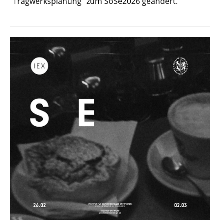
"Tragwerksplanung" zum SoSe2026 geändert.