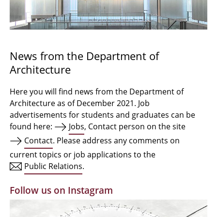
Bachelor Architecture
Bachelor Architecture+
Master Architecture Degree
News from the Department of
Architecture
Qualification profile
Semester Programme
Here you will find news from the Department of
Architecture as of December 2021. Job
Internationales
advertisements for students and graduates can be
found here:
Jobs
, Contact person on the site
Institutes
Contact
. Please address any comments on
current topics or job applications to the
Facilities
Public Relations
.
MBW | Modellbauwerkstatt
Follow us on Instagram
Alumni | cloud club