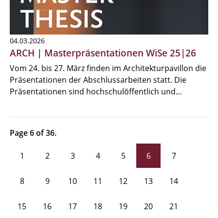
04.03.2026
ARCH | Masterpräsentationen WiSe 25|26
Vom 24. bis 27. März finden im Architekturpavillon die
Präsentationen der Abschlussarbeiten statt. Die
Präsentationen sind hochschulöffentlich und…
Page 6 of 36.
1
2
3
4
5
6
7
8
9
10
11
12
13
14
15
16
17
18
19
20
21