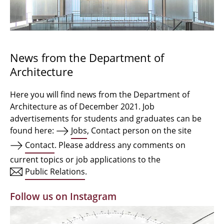
Bachelor Architecture
Bachelor Architecture+
Master Architecture Degree
News from the Department of
Architecture
Qualification profile
Semester Programme
Here you will find news from the Department of
Architecture as of December 2021. Job
Internationales
advertisements for students and graduates can be
found here:
Jobs
, Contact person on the site
Institutes
Contact
. Please address any comments on
current topics or job applications to the
Facilities
Public Relations
.
MBW | Modellbauwerkstatt
Follow us on Instagram
Alumni | cloud club