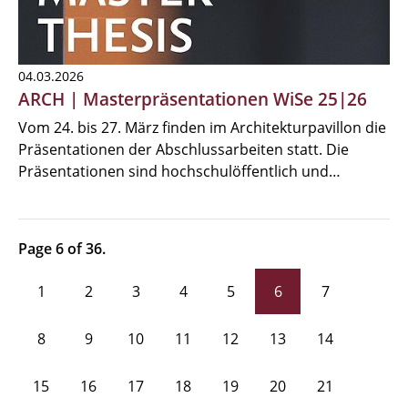
04.03.2026
ARCH | Masterpräsentationen WiSe 25|26
Vom 24. bis 27. März finden im Architekturpavillon die
Präsentationen der Abschlussarbeiten statt. Die
Präsentationen sind hochschulöffentlich und…
Page 6 of 36.
1
2
3
4
5
6
7
8
9
10
11
12
13
14
15
16
17
18
19
20
21