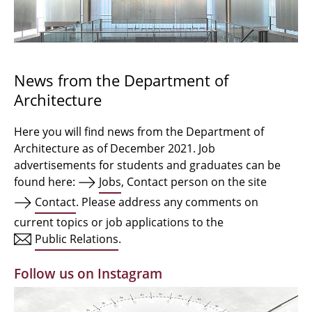
Bachelor Architecture
Bachelor Architecture+
Master Architecture Degree
News from the Department of
Architecture
Qualification profile
Semester Programme
Here you will find news from the Department of
Architecture as of December 2021. Job
Internationales
advertisements for students and graduates can be
found here:
Jobs
, Contact person on the site
Institutes
Contact
. Please address any comments on
current topics or job applications to the
Facilities
Public Relations
.
MBW | Modellbauwerkstatt
Follow us on Instagram
Alumni | cloud club