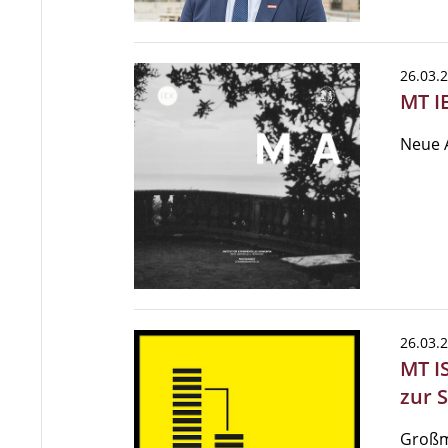
26.03.
MT I
Neue A
26.03.
MT I
zur 
Großma