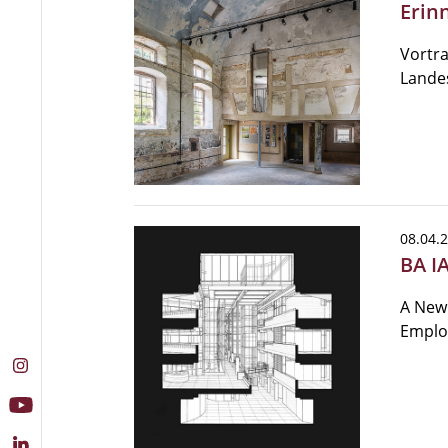
Erin
Vortra
Landes
08.04.
BA I
A New 
Emplo