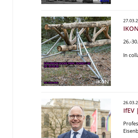
27.03.
IKON
26.-30
In col
26.03.
IfEV
Profes
Eisen