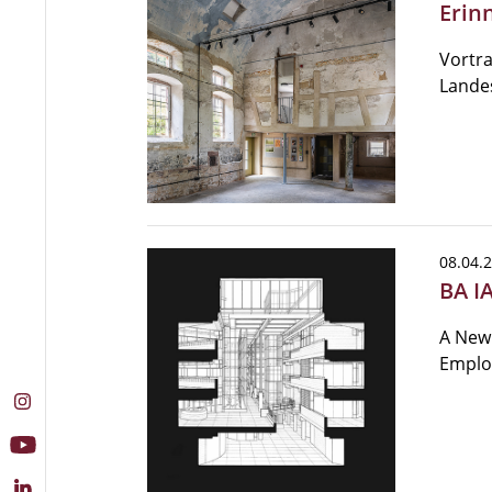
Erin
Vortra
Landes
08.04.
BA I
A New 
Emplo