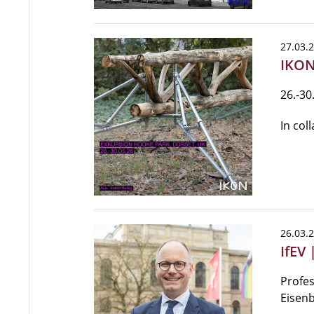
27.03.
IKON
26.-30
In col
26.03.
IfEV
Profes
Eisen