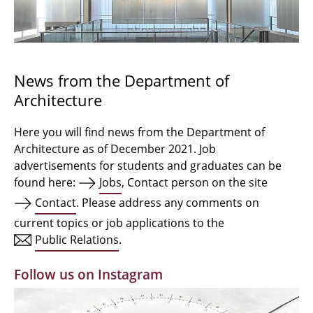
Bachelor Architecture
Bachelor Architecture+
Master Architecture Degree
News from the Department of
Architecture
Qualification profile
Semester Programme
Here you will find news from the Department of
Architecture as of December 2021. Job
Internationales
advertisements for students and graduates can be
found here:
Jobs
, Contact person on the site
Institutes
Contact
. Please address any comments on
current topics or job applications to the
Facilities
Public Relations
.
MBW | Modellbauwerkstatt
Follow us on Instagram
Alumni | cloud club