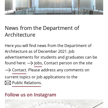
Bachelor Architecture
Bachelor Architecture+
Master Architecture Degree
News from the Department of
Architecture
Qualification profile
Semester Programme
Here you will find news from the Department of
Architecture as of December 2021. Job
Internationales
advertisements for students and graduates can be
found here:
Jobs
, Contact person on the site
Institutes
Contact
. Please address any comments on
current topics or job applications to the
Facilities
Public Relations
.
MBW | Modellbauwerkstatt
Follow us on Instagram
Alumni | cloud club