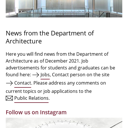
Bachelor Architecture
Bachelor Architecture+
Master Architecture Degree
News from the Department of
Architecture
Qualification profile
Semester Programme
Here you will find news from the Department of
Architecture as of December 2021. Job
Internationales
advertisements for students and graduates can be
found here:
Jobs
, Contact person on the site
Institutes
Contact
. Please address any comments on
current topics or job applications to the
Facilities
Public Relations
.
MBW | Modellbauwerkstatt
Follow us on Instagram
Alumni | cloud club